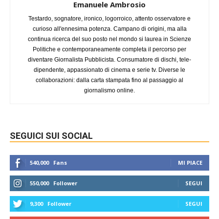
Emanuele Ambrosio
Testardo, sognatore, ironico, logorroico, attento osservatore e
curioso all'ennesima potenza. Campano di origini, ma alla
continua ricerca del suo posto nel mondo si laurea in Scienze
Politiche e contemporaneamente completa il percorso per
diventare Giornalista Pubblicista. Consumatore di dischi, tele-
dipendente, appassionato di cinema e serie tv. Diverse le
collaborazioni: dalla carta stampata fino al passaggio al
giornalismo online.
SEGUICI SUI SOCIAL
540,000
Fans
MI PIACE
550,000
Follower
SEGUI
9,300
Follower
SEGUI