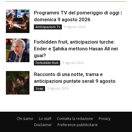
Programmi TV del pomeriggio di oggi |
domenica 9 agosto 2026
9 Agosto 2026
Anticipazioni Tv
Forbidden fruit, anticipazioni turche:
Ender e Şahika mettono Hasan Alì nei
guai?
9 Agosto 2026
Forbidden fruit
Racconto di una notte, trama e
anticipazioni puntate serali 9 agosto
9 Agosto 2026
Soap
Chi siamo
Lo staff
Contatta la redazione
Privacy
Disclaimer
Preferenze pubblicitarie