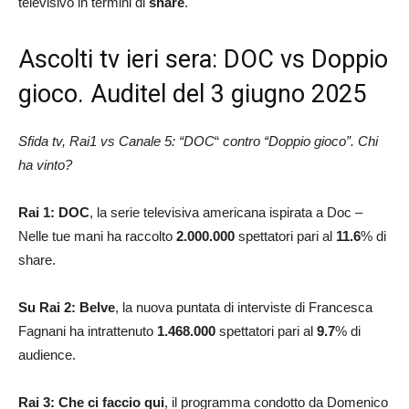
televisivo in termini di
share
.
Ascolti tv ieri sera: DOC vs Doppio
gioco. Auditel del 3 giugno 2025
Sfida tv, Rai1 vs Canale 5: “DOC
“
contro “Doppio gioco”. Chi
ha vinto?
Rai 1: DOC
, la serie televisiva americana ispirata a Doc –
Nelle tue mani ha raccolto
2.000.000
spettatori pari al
11.6
% di
share.
Su Rai 2: Belve
, la nuova puntata di interviste di Francesca
Fagnani ha intrattenuto
1.468.000
spettatori pari al
9.7
% di
audience.
Rai 3: Che ci faccio qui
, il programma condotto da Domenico