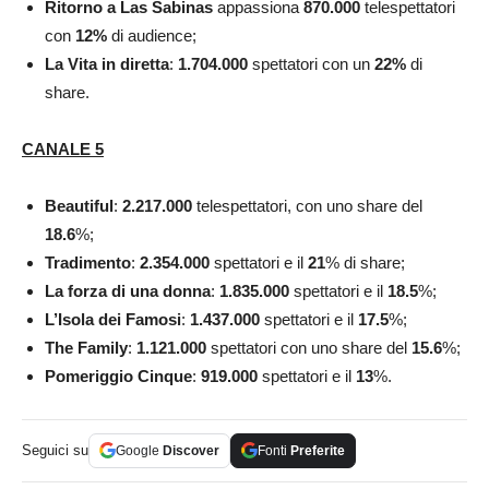
Ritorno a Las Sabinas
appassiona
870.000
telespettatori
con
12
%
di audience;
La Vita in diretta
:
1.704.000
spettatori con un
22%
di
share.
CANALE 5
Beautiful
:
2.217.000
telespettatori, con uno share del
18.6
%;
Tradimento
:
2.354.000
spettatori e il
21
% di share;
La forza di una
donna
:
1.835.000
spettatori e il
18.5
%;
L’Isola dei Famosi
:
1.437.000
spettatori e il
17.5
%;
The Family
:
1.121.000
spettatori con uno share del
15.6
%;
Pomeriggio Cinque
:
919.000
spettatori e il
13
%.
Seguici su
Google
Discover
Fonti
Preferite