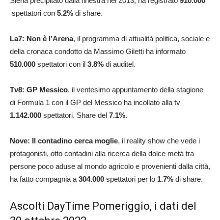
Siena precipitato dalla finestra nel 2013, ha registrato
910.000
spettatori con
5.2
%
di share.
La7: Non è l’Arena
, il programma di attualità politica, sociale e
della cronaca condotto da Massimo Giletti ha informato
510.000
spettatori con il
3.8
%
di auditel.
Tv8: GP Messico
, il ventesimo appuntamento della stagione
di Formula 1 con il GP del Messico ha incollato alla tv
1.142.000
spettatori. Share del
7.1
%
.
Nove: Il contadino cerca moglie
, il reality show che vede i
protagonisti, otto contadini alla ricerca della dolce metà tra
persone poco aduse al mondo agricolo e provenienti dalla città,
ha fatto compagnia a
304.000
spettatori per lo
1.7
%
di share.
Ascolti DayTime Pomeriggio, i dati del