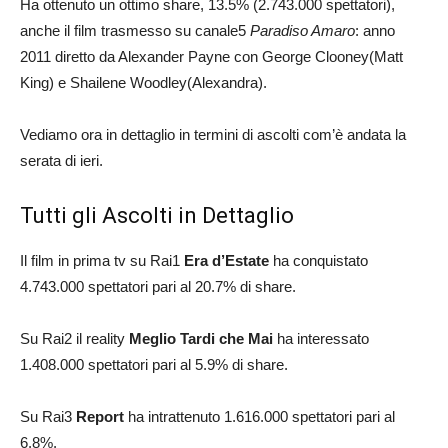
Ha ottenuto un ottimo share, 13.5% (2.743.000 spettatori),
anche il film trasmesso su canale5
Paradiso Amaro
: anno
2011 diretto da Alexander Payne con George Clooney(Matt
King) e Shailene Woodley(Alexandra).
Vediamo ora in dettaglio in termini di ascolti com’è andata la
serata di ieri.
Tutti gli Ascolti in Dettaglio
Il film in prima tv su Rai1
Era d’Estate
ha conquistato
4.743.000 spettatori pari al 20.7% di share.
Su Rai2 il reality
Meglio Tardi che Mai
ha interessato
1.408.000 spettatori pari al 5.9% di share.
Su Rai3
Report
ha intrattenuto 1.616.000 spettatori pari al
6.8%.