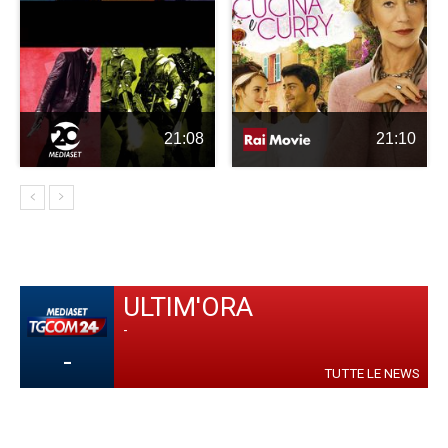
21:08
21:10
ULTIM'ORA
-
-
TUTTE LE NEWS