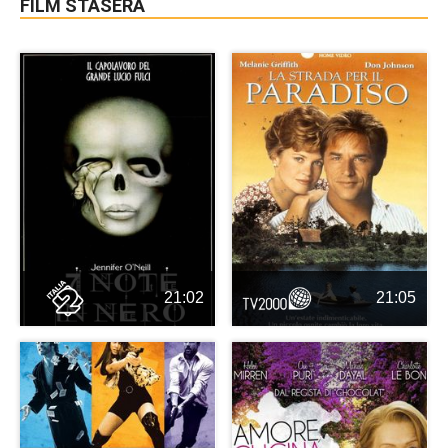
FILM STASERA
21:02
21:05