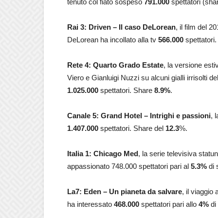
tenuto col fiato sospeso
791.000
spettatori (sha
Rai 3: Driven – Il caso DeLorean
, il film del
DeLorean ha incollato alla tv
566.000
spettatori
Rete 4:
Quarto Grado Estate
, la versione est
Viero e Gianluigi Nuzzi su alcuni gialli irrisolti
1.025.000
spettatori. Share
8.9%
.
Canale 5: Grand Hotel – Intrighi e passioni
, 
1.407.000
spettatori. Share del
12.3
%.
Italia 1: Chicago Med
, la serie televisiva sta
appassionato 748.000
spettatori pari al
5.3
%
di 
La7: Eden – Un pianeta da salvare
,
il viaggio
ha
interessato
468.000
spettatori pari allo
4
%
di 