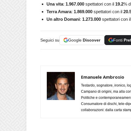
Una vita
:
1.967.000
spettatori con il
19.2
% di
Terra Amara
:
1.869.000
spettatori con il
20.
Un altro Domani
:
1.273.000
spettatori con i
Seguici su
Google
Discover
Fonti
Pre
Emanuele Ambrosio
Testardo, sognatore, ironico, l
Campano di origini, ma alla con
Politiche e contemporaneamente 
Consumatore di dischi, tele-dip
collaborazioni: dalla carta stam