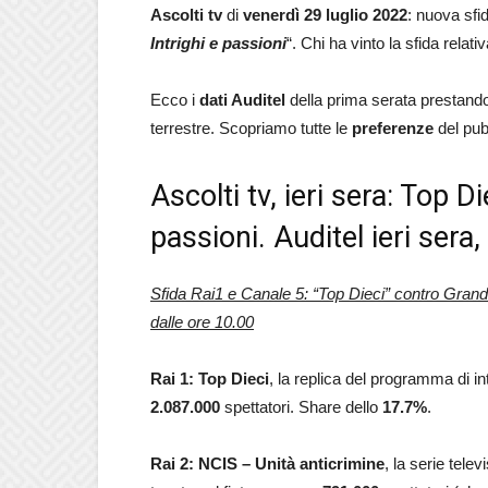
Ascolti tv
di
venerdì 29 luglio 2022
: nuova sfi
Intrighi e passioni
“. Chi ha vinto la sfida relati
Ecco i
dati Auditel
della prima serata prestando 
terrestre. Scopriamo tutte le
preferenze
del pub
Ascolti tv, ieri sera: Top D
passioni. Auditel ieri sera
Sfida Rai1 e Canale 5: “Top Dieci” contro Grand
dalle ore 10.00
Rai 1: Top Dieci
, la replica del programma di i
2.087.000
spettatori. Share dello
17.7%
.
Rai 2: NCIS – Unità anticrimine
, la serie tele