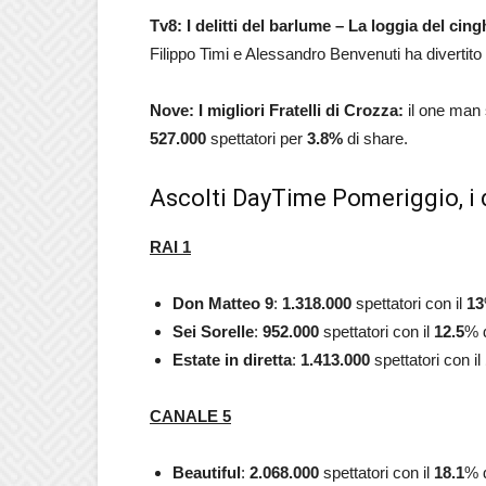
Tv8:
I delitti del barlume – La loggia del cing
Filippo Timi e Alessandro Benvenuti ha divertito
Nove: I migliori Fratelli di Crozza:
il one man 
527.000
spettatori per
3.8
%
di share.
Ascolti DayTime Pomeriggio, i d
RAI 1
Don Matteo 9
:
1.318.000
spettatori con il
13
Sei Sorelle
:
952.000
spettatori con il
12.5
% d
Estate in diretta
:
1.413.000
spettatori con il
CANALE 5
Beautiful
:
2.068.000
spettatori con il
18.1
% d