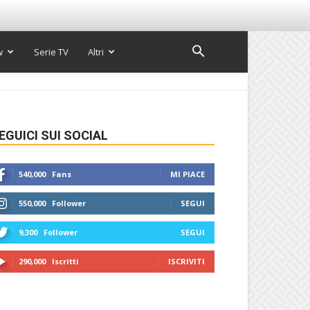
w
Serie TV
Altri
EGUICI SUI SOCIAL
540,000
Fans
MI PIACE
550,000
Follower
SEGUI
9,300
Follower
SEGUI
290,000
Iscritti
ISCRIVITI