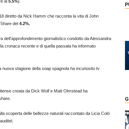
re al
5.5%
).
P
 2018 diretto da Nick Hamm che racconta la vita di John
. Share del
4.2
%.
iva dell’approfondimento giornalistico condotto da Alessandra
 della cronaca recente e di quella passata ha informato
la nuova stagione della soap spagnola ha incuriosito tv
tunitense creata da Dick Wolf e Matt Olmstead ha
share.
G
 alla scoperta delle bellezze naturali raccontato da Licia Colò
auditel.