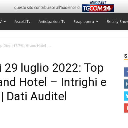
V
Ascolti Tv
Anticipazioni Tv
Soap opera
Reality Sho
op Dieci (17.7%), Grand Hotel –...
S
ì 29 luglio 2022: Top
and Hotel – Intrighi e
| Dati Auditel