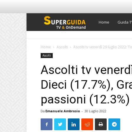
Super
Home
Guida T
Guida
Home
Ascolti
Ascolti tv venerdì 29 luglio 2022: T
Ascolti
TV
Ascolti tv venerd
Dieci (17.7%), Gr
passioni (12.3%) 
Da
Emanuele Ambrosio
-
30 Luglio 2022