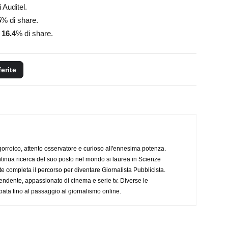
 Auditel.
5
% di share.
l
16.4
% di share.
ferite
ogorroico, attento osservatore e curioso all'ennesima potenza.
tinua ricerca del suo posto nel mondo si laurea in Scienze
completa il percorso per diventare Giornalista Pubblicista.
endente, appassionato di cinema e serie tv. Diverse le
pata fino al passaggio al giornalismo online.