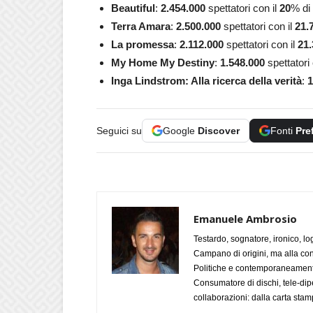
Beautiful
:
2.454.000
spettatori con il
20
% di
Terra Amara
:
2.500.000
spettatori con il
21.
La promessa
:
2.112.000
spettatori con il
21.
My Home My
Destiny
:
1.548.000
spettatori 
Inga Lindstrom: Alla ricerca della verità
:
1
Seguici su
Google
Discover
Fonti
Pre
Emanuele Ambrosio
Testardo, sognatore, ironico, l
Campano di origini, ma alla con
Politiche e contemporaneamente 
Consumatore di dischi, tele-dip
collaborazioni: dalla carta stam