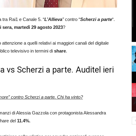
a tra Rai1 e Canale 5. “
L’Allieva
”
contro “
Scherzi a parte
“.
eri sera, martedì 29 agosto 2023
?
attenzione a quelli relativi ai maggiori canali del digitale
blico televisivo in termini di
share
.
eva vs Scherzi a parte. Auditel ieri
more” contro Scherzi a parte
. Chi ha vinto?
i romanzi di Alessia Gazzola con protagonista Alessandra
Share del
11.4
%.