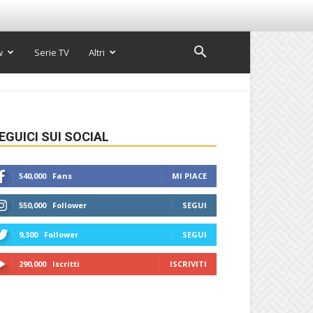
w
Serie TV
Altri
EGUICI SUI SOCIAL
540,000
Fans
MI PIACE
550,000
Follower
SEGUI
9,300
Follower
SEGUI
290,000
Iscritti
ISCRIVITI