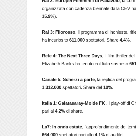
Rai 2: Europei Femminili di Pallavolo
, la com
organizzata con cadenza biennale dalla CEV ha a
15.9
%
).
Rai 3: Filorosso
, il programma di inchieste, ri
ha incuriosito
611.000
spettatori. Share
4.4
%.
Rete 4: The Next Three Days
, il film thriller
Elizabeth Banks ha tenuto col fiato sospeso
65
Canale 5: Scherzi a parte
, la replica del pro
1.312.000
spettatori. Share del
10
%
.
Italia 1
:
Galatasaray-Molde FK
, i play-off di
pari al
4.2
%
di share.
La7: In onda estate
, l’approfondimento dei tem
664.000
spettatori pari allo
4.1
%
di auditel.