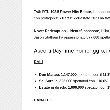
Tv8: RTL 102.5 Power Hits Estate
, la manife
con protagonisti gli artisti dell’estate 2023 ha f
Nove: Redemption – Identità nascoste
, il fi
Jason Statham ha appassionato
377.000
spettat
Ascolti DayTime Pomeriggio, i 
RAI 1
Don Matteo
:
1.147.000
spettatori con il
11.3
Sei
Sorelle
:
825.
000
spettatori con il
10.6
%.
Estate in diretta
:
1.696.000
spettatori con
1
CANALE 5