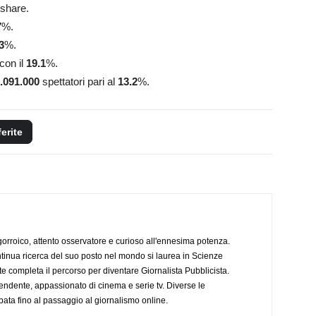
 share.
7
%.
3
%.
con il
19.1
%.
.091.000
spettatori pari al
13.2
%.
ferite
ogorroico, attento osservatore e curioso all'ennesima potenza.
tinua ricerca del suo posto nel mondo si laurea in Scienze
completa il percorso per diventare Giornalista Pubblicista.
endente, appassionato di cinema e serie tv. Diverse le
pata fino al passaggio al giornalismo online.