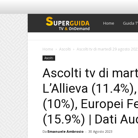
Super
Home
Guida T
Guida
Home
Ascolti
Ascolti tv di martedì 29 agosto 2023:
Ascolti
TV
Ascolti tv di ma
L’Allieva (11.4%)
(10%), Europei Fe
(15.9%) | Dati Au
Da
Emanuele Ambrosio
-
30 Agosto 2023