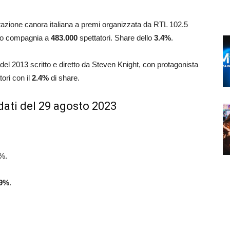
stazione canora italiana a premi organizzata da RTL 102.5
atto compagnia a
483.000
spettatori. Share dello
3.4
%
.
lm del 2013 scritto e diretto da Steven Knight, con protagonista
ori con il
2.4
%
di share.
dati del 29 agosto 2023
%.
9
%
.