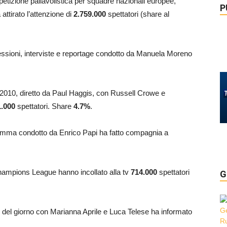
petizione pallavolistica per squadre nazionali europee,
P
ttirato l’attenzione di
2.759.000
spettatori (share al
flessioni, interviste e reportage condotto da Manuela Moreno
 del 2010, diretto da Paul Haggis, con Russell Crowe e
1.000
spettatori. Share
4.7
%
.
gramma condotto da Enrico Papi ha fatto compagnia a
 Champions League hanno incollato alla tv
714.000
spettatori
G
i del giorno con Marianna Aprile e Luca Telese ha informato