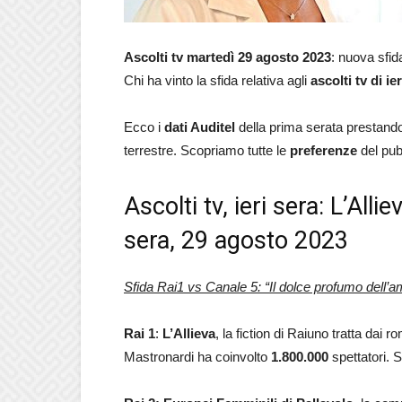
Ascolti tv
martedì 29 agosto 2023
: nuova sfid
Chi ha vinto la sfida relativa agli
ascolti tv di i
Ecco i
dati Auditel
della prima serata prestando 
terrestre. Scopriamo tutte le
preferenze
del pub
Ascolti tv, ieri sera: L’Alli
sera, 29 agosto 2023
Sfida Rai1 vs Canale 5: “Il dolce profumo dell’a
Rai 1
:
L’Allieva
, la fiction di Raiuno tratta da
Mastronardi ha coinvolto
1.800.000
spettatori. 