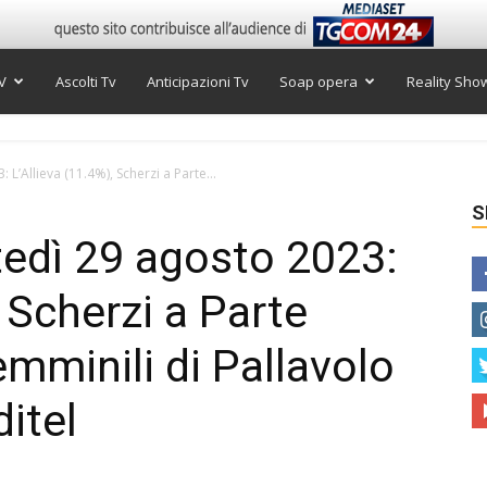
V
Ascolti Tv
Anticipazioni Tv
Soap opera
Reality Sho
 L’Allieva (11.4%), Scherzi a Parte...
S
rtedì 29 agosto 2023:
, Scherzi a Parte
mminili di Pallavolo
ditel