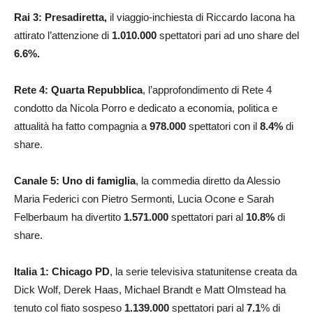
Rai 3: Presadiretta,
il viaggio-inchiesta di Riccardo Iacona ha
attirato l’attenzione di
1.010.000
spettatori pari ad uno share del
6.6
%.
Rete 4: Quarta Repubblica
, l’approfondimento di Rete 4
condotto da Nicola Porro e dedicato a economia, politica e
attualità ha fatto compagnia a
978.000
spettatori con il
8.4%
di
share.
Canale 5: Uno di famiglia
, la commedia diretto da Alessio
Maria Federici con Pietro Sermonti, Lucia Ocone e Sarah
Felberbaum ha divertito
1.571.000
spettatori pari al
10.8
%
di
share.
Italia 1: Chicago PD
, la serie televisiva statunitense creata da
Dick Wolf, Derek Haas, Michael Brandt e Matt Olmstead ha
tenuto col fiato sospeso
1.139.000
spettatori pari al
7.1
% di