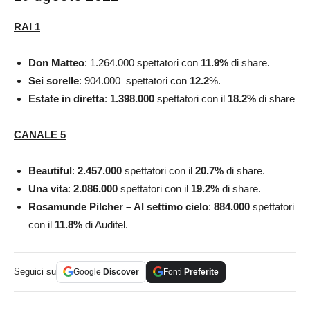
RAI 1
Don Matteo
: 1.264.000
spettatori con
11.9
%
di share.
Sei sorelle
: 904.000
spettatori con
12.2
%.
Estate in diretta
:
1.398.000
spettatori con il
18.2
%
di share
CANALE 5
Beautiful
:
2.457.000
spettatori con il
20.7
%
di share.
Una vita
:
2.086.000
spettatori con il
19.2
%
di share.
Rosamunde Pilcher –
Al settimo cielo
:
884.000
spettatori
con il
11.8
%
di Auditel.
Seguici su
Google
Discover
Fonti
Preferite