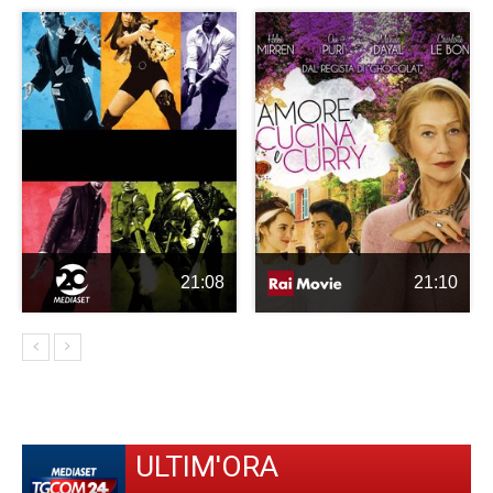
21:08
21:10
ULTIM'ORA
-