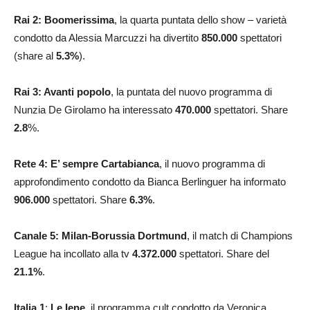
Rai 2: Boomerissima
, la quarta puntata dello show – varietà
condotto da Alessia Marcuzzi ha divertito
850.000
spettatori
(share al
5.3
%
).
Rai 3: Avanti popolo
, la puntata del nuovo programma di
Nunzia De Girolamo ha interessato
470.000
spettatori. Share
2.8
%.
Rete 4: E’ sempre Cartabianca
, il nuovo programma di
approfondimento condotto da Bianca Berlinguer ha informato
906.000
spettatori. Share
6.3
%
.
Canale 5: Milan-Borussia Dortmund
, il match di Champions
League ha incollato alla tv
4.372.000
spettatori. Share del
21.1
%
.
Italia 1
:
Le Iene
, il programma cult condotto da Veronica