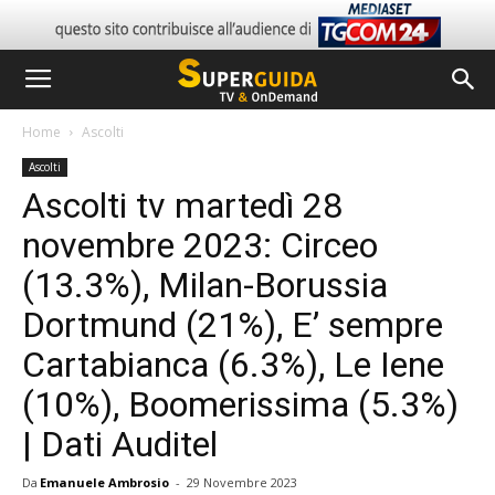
Home
Ascolti
Ascolti
Ascolti tv martedì 28
novembre 2023: Circeo
(13.3%), Milan-Borussia
Dortmund (21%), E’ sempre
Cartabianca (6.3%), Le Iene
(10%), Boomerissima (5.3%)
| Dati Auditel
Da
Emanuele Ambrosio
-
29 Novembre 2023