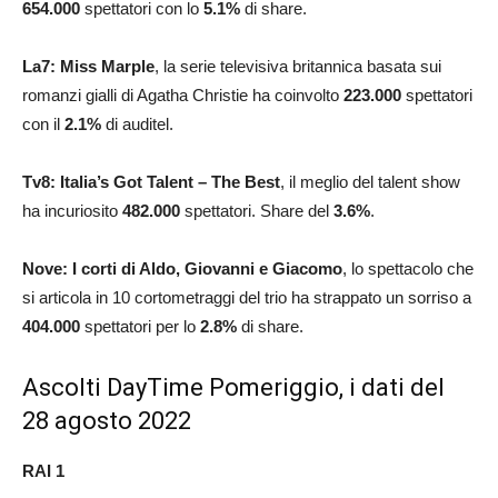
654.000
spettatori con lo
5.1
%
di share.
La7: Miss Marple
, la serie televisiva britannica basata sui
romanzi gialli di Agatha Christie ha coinvolto
223.000
spettatori
con il
2.1
%
di auditel.
Tv8: Italia’s Got Talent – The Best
, il meglio del talent show
ha incuriosito
482.000
spettatori. Share del
3.6
%
.
Nove: I corti di Aldo, Giovanni e Giacomo
, lo spettacolo che
si articola in 10 cortometraggi del trio ha strappato un sorriso a
404.000
spettatori per lo
2.8
%
di share.
Ascolti DayTime Pomeriggio, i dati del
28 agosto 2022
RAI 1