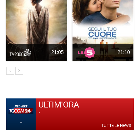
21:05
21:10
ULTIM'ORA
-
-
TUTTE LE NEWS