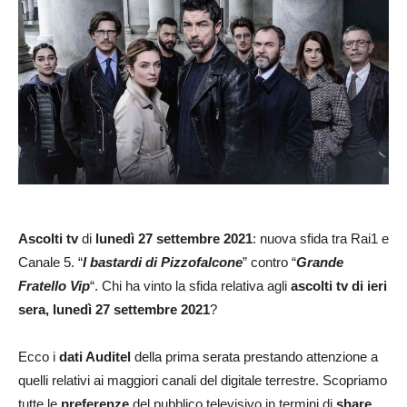
Ascolti tv
di
lunedì 27 settembre 2021
: nuova sfida tra Rai1 e
Canale 5. “
I bastardi di Pizzofalcone
” contro “
Grande
Fratello Vip
“. Chi ha vinto la sfida relativa agli
ascolti tv di ieri
sera, lunedì 27 settembre
2021
?
Ecco i
dati Auditel
della prima serata prestando attenzione a
quelli relativi ai maggiori canali del digitale terrestre. Scopriamo
tutte le
preferenze
del pubblico televisivo in termini di
share
.