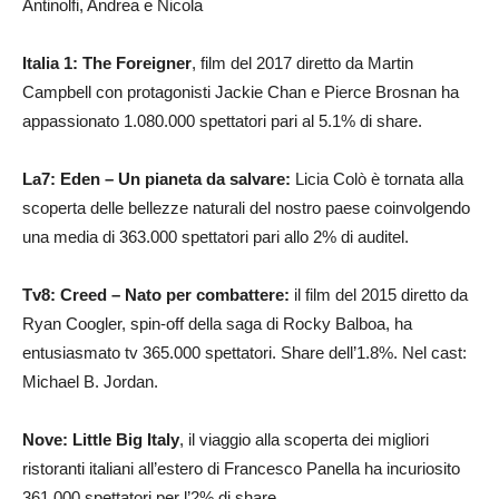
Antinolfi, Andrea e Nicola
Italia 1: The Foreigner
, film del 2017 diretto da Martin
Campbell con protagonisti Jackie Chan e Pierce Brosnan ha
appassionato 1.080.000 spettatori pari al 5.1% di share.
La7: Eden – Un pianeta da salvare:
Licia Colò è tornata alla
scoperta delle bellezze naturali del nostro paese coinvolgendo
una media di 363.000 spettatori pari allo 2% di auditel.
Tv8: Creed – Nato per combattere:
il film del 2015 diretto da
Ryan Coogler,
spin-off della saga di Rocky Balboa, ha
entusiasmato tv 365.000 spettatori. Share dell’1.8%. Nel cast:
Michael B. Jordan.
Nove: Little Big Italy
, il viaggio alla scoperta dei migliori
ristoranti italiani all’estero di Francesco Panella ha incuriosito
361.000 spettatori per l’2% di share.