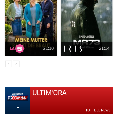
21:10
21:14
ULTIM'ORA
-
-
TUTTE LE NEWS