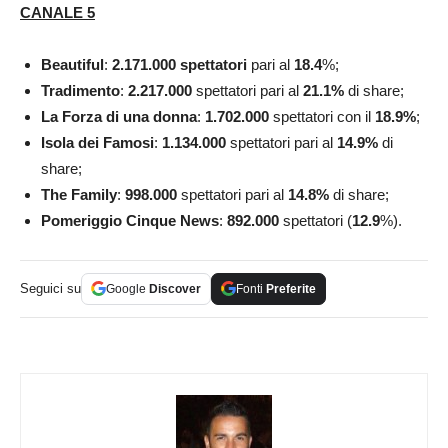
CANALE 5
Beautiful
:
2.171.000
spettatori
pari al
18.4
%;
Tradimento
:
2.217.000
spettatori pari al
21.1
%
di share;
La Forza di una donna
:
1.702.000
spettatori con il
18.9
%
;
Isola dei Famosi
:
1.134.000
spettatori pari al
14.9
%
di
share;
The Family
:
998.000
spettatori pari al
14.8
%
di share;
Pomeriggio Cinque News
:
892.000
spettatori (
12.9
%).
Seguici su
Google
Discover
Fonti
Preferite