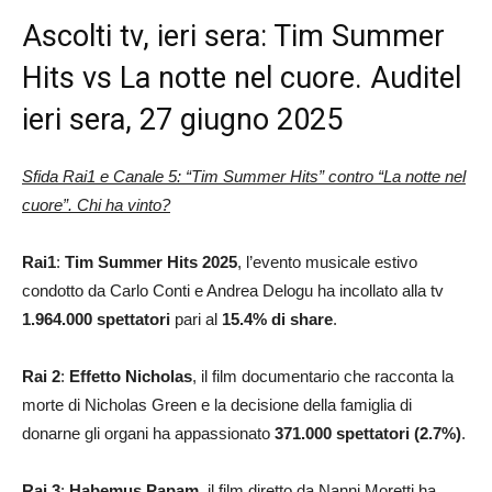
Ascolti tv, ieri sera: Tim Summer
Hits vs La notte nel cuore. Auditel
ieri sera, 27 giugno 2025
Sfida Rai1 e Canale 5: “Tim Summer Hits” contro “La notte nel
cuore”. Chi ha vinto?
Rai1
:
Tim Summer Hits 2025
, l’evento musicale estivo
condotto da Carlo Conti e Andrea Delogu ha incollato alla tv
1.964.000 spettatori
pari al
15.4
% di share
.
Rai 2
:
Effetto Nicholas
, il film documentario che racconta la
morte di Nicholas Green e la decisione della famiglia di
donarne gli organi ha appassionato
371.000 spettatori (2.7%)
.
Rai 3
:
Habemus Papam
, il film diretto da Nanni Moretti ha