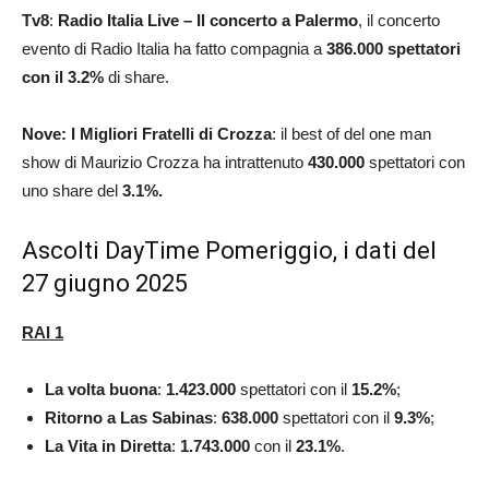
Tv8
:
Radio Italia Live – Il concerto a Palermo
, il concerto
evento di Radio Italia ha fatto compagnia a
386.000
spettatori
con il 3.2%
di share.
Nove: I Migliori
Fratelli di Crozza
: il best of del one man
show di Maurizio Crozza ha intrattenuto
430.000
spettatori con
uno share del
3.1
%
.
Ascolti DayTime Pomeriggio, i dati del
27 giugno 2025
RAI 1
La volta buona
:
1.423.000
spettatori con il
15.2
%
;
Ritorno a Las Sabinas
:
638.000
spettatori con il
9.3
%
;
La Vita in
Diretta
:
1.743.000
con il
23.1
%
.