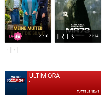
21:10
21:14
ULTIM'ORA
-
-
TUTTE LE NEWS