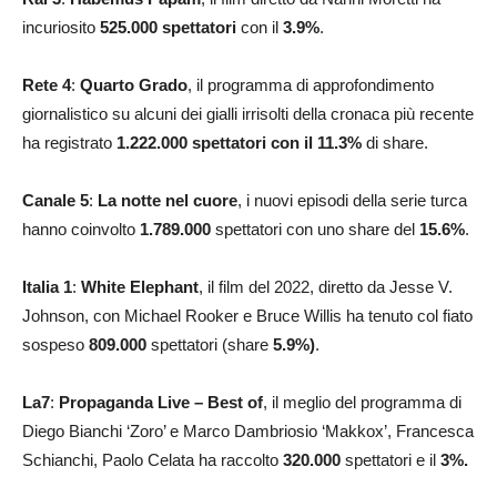
incuriosito
525.000
spettatori
con il
3.9
%
.
Rete 4
:
Quarto Grado
, il programma di approfondimento
giornalistico su alcuni dei gialli irrisolti della cronaca più recente
ha registrato
1.222.000
spettatori con il 11.3
%
di share.
Canale 5
:
La notte nel cuore
, i nuovi episodi della serie turca
hanno coinvolto
1.789.000
spettatori con uno share del
15.6
%
.
Italia 1
:
White Elephant
, il film del 2022, diretto da Jesse V.
Johnson, con Michael Rooker e Bruce Willis ha tenuto col fiato
sospeso
809.000
spettatori (share
5.9
%)
.
La7
:
Propaganda Live – Best of
, il meglio del programma di
Diego Bianchi ‘Zoro’ e Marco Dambriosio ‘Makkox’, Francesca
Schianchi, Paolo Celata ha raccolto
320.000
spettatori e il
3
%.