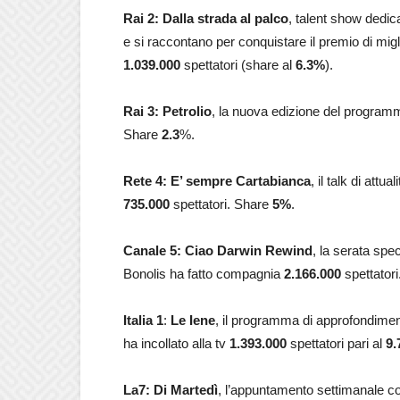
Rai 2: Dalla strada al palco
, talent show dedica
e si raccontano per conquistare il premio di mig
1.039.000
spettatori (share al
6.3
%
).
Rai 3: Petrolio
, la nuova edizione del programma
Share
2.3
%.
Rete 4: E’ sempre Cartabianca
, il talk di att
735.000
spettatori. Share
5
%
.
Canale 5: Ciao Darwin Rewind
, la serata spe
Bonolis ha fatto compagnia
2.166.000
spettatori
Italia 1
:
Le Iene
, il programma di approfondimen
ha incollato alla tv
1.393.000
spettatori pari al
9.
La7: Di Martedì
, l’appuntamento settimanale con