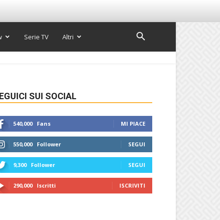
w
Serie TV
Altri
EGUICI SUI SOCIAL
540,000
Fans
MI PIACE
550,000
Follower
SEGUI
9,300
Follower
SEGUI
290,000
Iscritti
ISCRIVITI