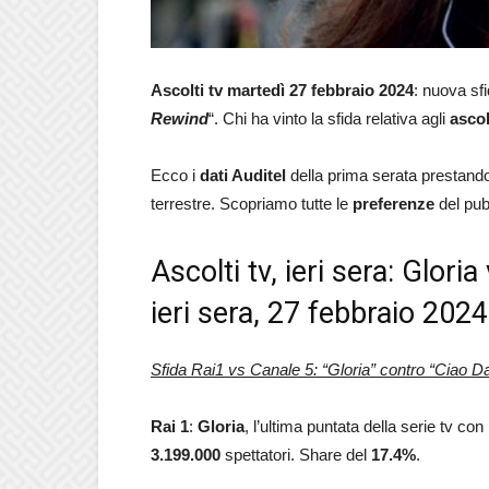
Ascolti tv
martedì 27 febbraio 2024
: nuova sfi
Rewind
“. Chi ha vinto la sfida relativa agli
ascol
Ecco i
dati Auditel
della prima serata prestando 
terrestre. Scopriamo tutte le
preferenze
del pub
Ascolti tv, ieri sera: Glor
ieri sera, 27 febbraio 2024
Sfida Rai1 vs Canale 5: “Gloria
” contro “Ciao D
Rai 1
:
Gloria
, l’ultima puntata della serie tv con
3.199.000
spettatori. Share del
17.4
%
.