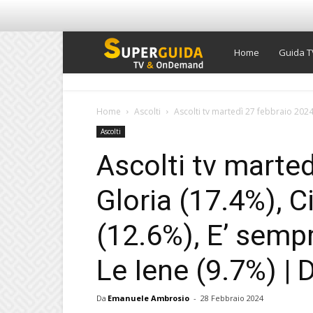
Super
Home
Guida T
Guida
Home
Ascolti
Ascolti tv martedì 27 febbraio 2024
Ascolti
TV
Ascolti tv marte
Gloria (17.4%), 
(12.6%), E’ semp
Le Iene (9.7%) | 
Da
Emanuele Ambrosio
-
28 Febbraio 2024