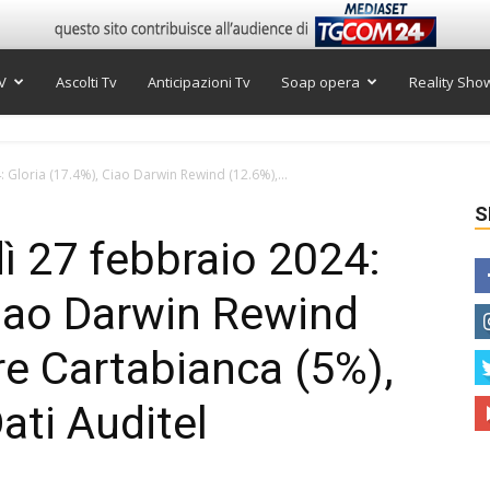
V
Ascolti Tv
Anticipazioni Tv
Soap opera
Reality Sho
: Gloria (17.4%), Ciao Darwin Rewind (12.6%),...
S
dì 27 febbraio 2024:
Ciao Darwin Rewind
re Cartabianca (5%),
Dati Auditel