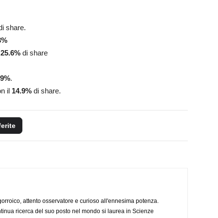
i share.
3%
l
25.6%
di share
.9%
.
n il
14.9%
di share.
ferite
ogorroico, attento osservatore e curioso all'ennesima potenza.
tinua ricerca del suo posto nel mondo si laurea in Scienze