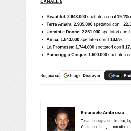
CANALE 5
Beautiful
:
2.643.000
spettatori con il
19.1%
d
Terra Amara
:
2.935.000
spettatori con il
22.
Uomini e Donne
:
2.861.000
spettatori con i
Amici
:
1.843.000
spettatori con il
18.8%
.
La Promessa
:
1.744.000
spettatori con il
17
Pomeriggio Cinque
:
1.500.000
spettatori co
Seguici su
Google
Discover
Fonti
Pre
Emanuele Ambrosio
Testardo, sognatore, ironico, l
Campano di origini, ma alla con