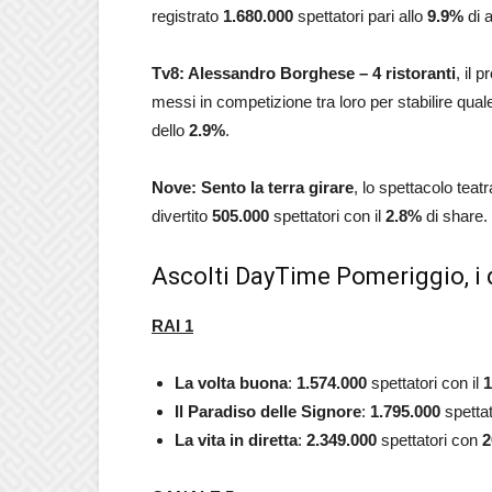
registrato
1.680.000
spettatori pari allo
9.9%
di 
Tv8: Alessandro Borghese – 4 ristoranti
, il 
messi in competizione tra loro per stabilire quale
dello
2.9
%
.
Nove: Sento la terra girare
, lo spettacolo te
divertito
505.000
spettatori con il
2.8
%
di share.
Ascolti DayTime Pomeriggio, i 
RAI 1
La volta buona
:
1.574.000
spettatori con il
Il Paradiso delle Signore
:
1.795.000
spettat
La vita in diretta
:
2.349.000
spettatori con
2