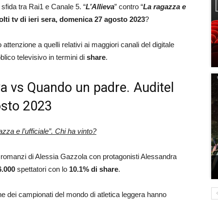
 sfida tra Rai1 e Canale 5. “
L’Allieva
” contro “
La ragazza e
olti tv di ieri sera, domenica 27 agosto 2023
?
attenzione a quelli relativi ai maggiori canali del digitale
blico televisivo in termini di
share
.
lieva vs Quando un padre. Auditel
osto 2023
zza e l’ufficiale”. Chi ha vinto?
dai romanzi di Alessia Gazzola con protagonisti Alessandra
6.000
spettatori con lo
10.1% di share
.
ne dei campionati del mondo di atletica leggera hanno