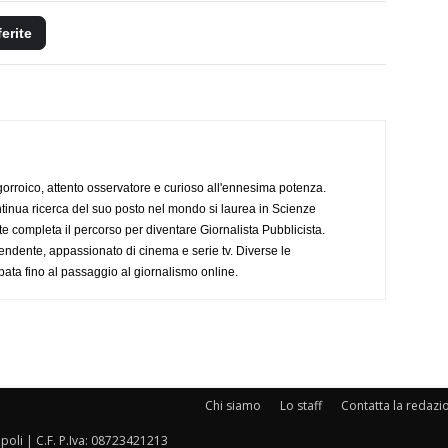
ferite
ogorroico, attento osservatore e curioso all'ennesima potenza.
tinua ricerca del suo posto nel mondo si laurea in Scienze
completa il percorso per diventare Giornalista Pubblicista.
endente, appassionato di cinema e serie tv. Diverse le
pata fino al passaggio al giornalismo online.
Chi siamo
Lo staff
Contatta la redazi
oli | C.F. P.Iva: 08723421213