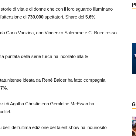
P
torie di vita e di donne che con il loro sguardo illuminano
l’attenzione di
730.000
spettatori. Share del
5.6
%
.
a da Carlo Vanzina, con Vincenzo Salemme e C. Buccirosso
ma puntata della serie turca ha incollato alla tv
a statunitense ideata da René Balcer ha fatto compagnia
.7
%
.
anzi di Agatha Christie con Geraldine McEwan ha
G
uditel.
ù belli dell’ultima edizione del talent show ha incuriosito