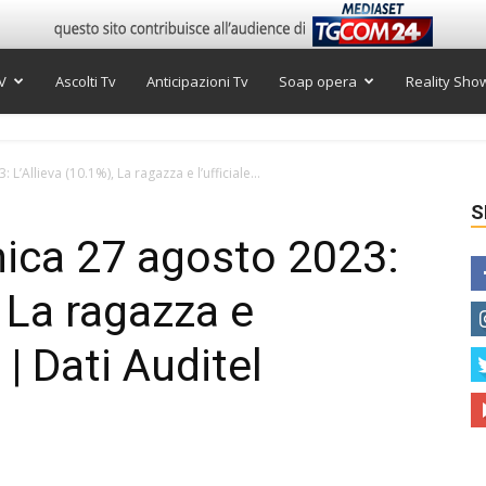
V
Ascolti Tv
Anticipazioni Tv
Soap opera
Reality Sho
L’Allieva (10.1%), La ragazza e l’ufficiale...
S
nica 27 agosto 2023:
, La ragazza e
 | Dati Auditel