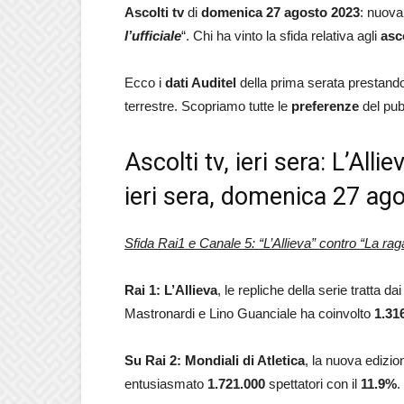
Ascolti tv
di
domenica 27 agosto 2023
: nuova
l’ufficiale
“. Chi ha vinto la sfida relativa agli
asc
Ecco i
dati Auditel
della prima serata prestando 
terrestre. Scopriamo tutte le
preferenze
del pub
Ascolti tv, ieri sera: L’Al
ieri sera, domenica 27 ag
Sfida Rai1 e Canale 5: “L’Allieva” contro “La raga
Rai 1: L’Allieva
, le repliche della serie tratta 
Mastronardi e Lino Guanciale ha coinvolto
1.31
Su Rai 2: Mondiali di Atletica
, la nuova edizio
entusiasmato
1.721.000
spettatori con il
11.9
%
.