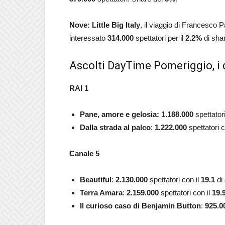
Nove: Little Big Italy
, il viaggio di Francesco P
interessato
314.000
spettatori per il
2.2
%
di sha
Ascolti DayTime Pomeriggio, i 
RAI 1
Pane, amore e gelosia: 1.188.000
spettator
Dalla strada al palco
:
1.222.000
spettatori c
Canale 5
Beautiful
:
2.130.000
spettatori con il
19.1
di
Terra Amara
:
2.159.000
spettatori con il
19.
Il curioso caso di Benjamin Button
:
925.0