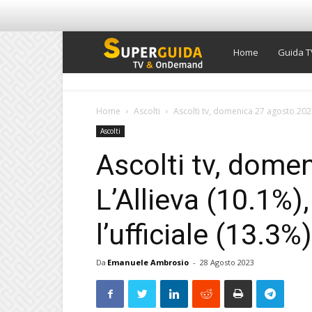
Super
Home
Guida T
Guida
Home
Ascolti
Ascolti tv, domenica 27 agosto 2023: 
Ascolti
TV
Ascolti tv, dome
L’Allieva (10.1%)
l’ufficiale (13.3%)
Da
Emanuele Ambrosio
-
28 Agosto 2023