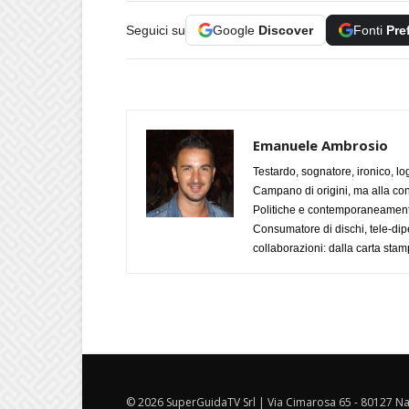
Seguici su
Google
Discover
Fonti
Pre
Emanuele Ambrosio
Testardo, sognatore, ironico, l
Campano di origini, ma alla con
Politiche e contemporaneamente 
Consumatore di dischi, tele-dip
collaborazioni: dalla carta stam
© 2026 SuperGuidaTV Srl | Via Cimarosa 65 - 80127 Nap