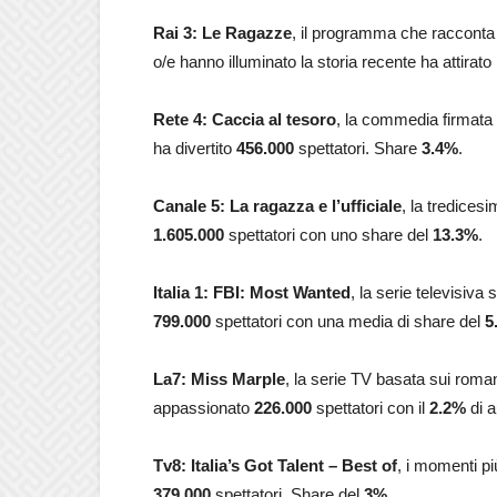
Rai 3:
Le Ragazze
, il programma che racconta s
o/e hanno illuminato la storia recente ha attirato 
Rete 4: Caccia al tesoro
, la commedia firmat
ha divertito
456.000
spettatori. Share
3.4
%
.
Canale 5: La ragazza e l’ufficiale
, la tredicesi
1.605.000
spettatori con uno share del
13.3
%
.
Italia 1:
FBI: Most Wanted
, la serie televisiv
799.000
spettatori con una media di share del
5
La7:
Miss Marple
, la serie TV basata sui rom
appassionato
226.000
spettatori con il
2.2
%
di a
Tv8: Italia’s Got Talent – Best of
, i momenti pi
379.000
spettatori. Share del
3%
.