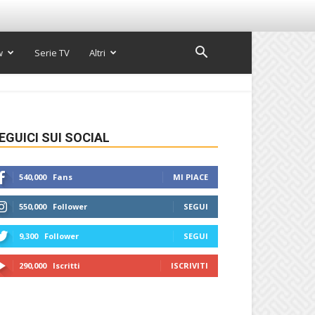
w
Serie TV
Altri
EGUICI SUI SOCIAL
540,000
Fans
MI PIACE
550,000
Follower
SEGUI
9,300
Follower
SEGUI
290,000
Iscritti
ISCRIVITI