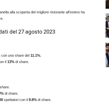
anella alla scoperta del migliore ristorante all’estero ha
re.
dati del 27 agosto 2023
i con uno share del
11.1
%.
on il
13
%
di share.
 share.
9
%
di share.
00
spettatori con il
9.8%
di share.