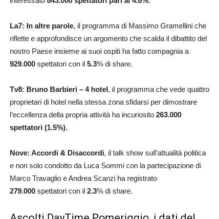
interessato
843.000
spettatori pari al 4.8%.
La7: In altre parole
, il programma di Massimo Gramellini che
riflette e approfondisce un argomento che scalda il dibattito del
nostro Paese insieme ai suoi ospiti ha fatto compagnia a
929.000
spettatori con il
5.3
% di share.
Tv8:
Bruno Barbieri – 4 hotel
, il programma che vede quattro
proprietari di hotel nella stessa zona sfidarsi per dimostrare
l’eccellenza della propria attività ha incuriosito
263.000
spettatori (1.5%).
Nove: Accordi & Disaccordi
, il talk show sull’attualità politica
e non solo condotto da Luca Sommi con la partecipazione di
Marco Travaglio e Andrea Scanzi ha registrato
279.000
spettatori con il
2.3
% di share.
Ascolti DayTime Pomeriggio, i dati del