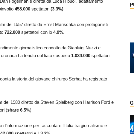
 da Dan Fogelman e diretta da Luca Ribuoli, adattamento
P
oinvolto
458.000
spettatori
(3.3%)
.
l film del 1957 diretto da Ernst Marischka con protagonisti
ato
722.000
spettatori con lo
4.9
%
.
ondimento giornalistico condotto da Gianluigi Nuzzi e
lla cronaca ha tenuto col fiato sospeso
1.034.000
spettatori
conta la storia del giovane chirurgo Serhat ha registrato
film del 1989 diretto da Steven Spielberg con Harrison Ford e
G
ori (
share 6.5
%).
n l’informazione per raccontare l’Italia tra giornalismo e
342.000
spettatori e il
3.2
%
.