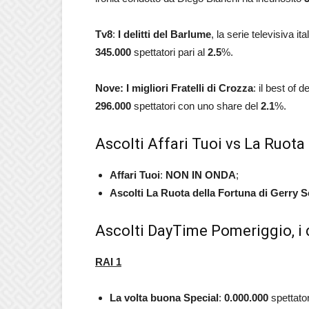
Tv8
:
I delitti del Barlume
, la serie televisiva it
345.000
spettatori pari al
2.5
%.
Nove: I migliori Fratelli di Crozza
: il best of
296.000
spettatori con uno share del
2.1
%.
Ascolti Affari Tuoi vs La Ruota 
Affari Tuoi
:
NON IN ONDA
;
Ascolti La Ruota della Fortuna di Gerry S
Ascolti DayTime Pomeriggio, i 
RAI 1
La volta buona Special
:
0.000.000
spettator