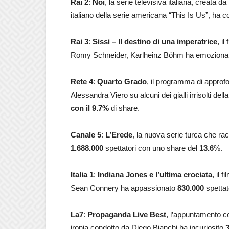
Rai 2
:
Noi
, la serie televisiva italiana, creata
italiano della serie americana “This Is Us”, ha c
Rai 3
:
Sissi – Il destino di una imperatrice
, i
Romy Schneider, Karlheinz Böhm ha emozion
Rete 4
:
Quarto Grado
, il programma di approf
Alessandra Viero su alcuni dei gialli irrisolti de
con il 9.7
%
di share.
Canale 5
:
L’Erede
, la nuova serie turca che rac
1.688.000
spettatori con uno share del
13.6
%.
Italia 1
:
Indiana Jones e l’ultima crociata
, il 
Sean Connery ha appassionato
830.000
spettat
La7
:
Propaganda Live Best
, l’appuntamento co
ironia condotto da Diego Bianchi ha incuriosito