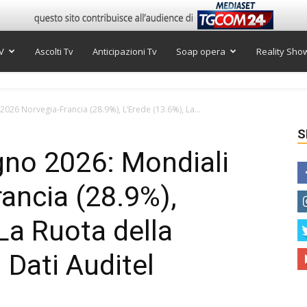
V
Ascolti Tv
Anticipazioni Tv
Soap opera
Reality Sho
 2026 Norvegia-Francia (28.9%), L’Erede (13.6%), La...
S
ugno 2026: Mondiali
ancia (28.9%),
La Ruota della
 Dati Auditel