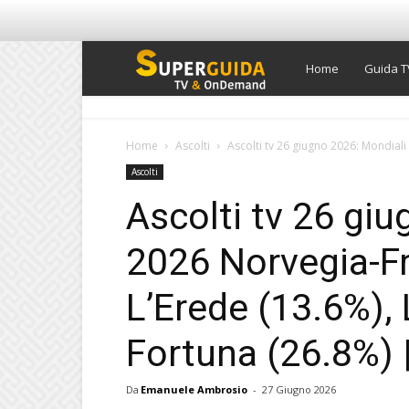
Super
Home
Guida T
Guida
Home
Ascolti
Ascolti tv 26 giugno 2026: Mondiali
Ascolti
TV
Ascolti tv 26 gi
2026 Norvegia-Fr
L’Erede (13.6%), 
Fortuna (26.8%) |
Da
Emanuele Ambrosio
-
27 Giugno 2026