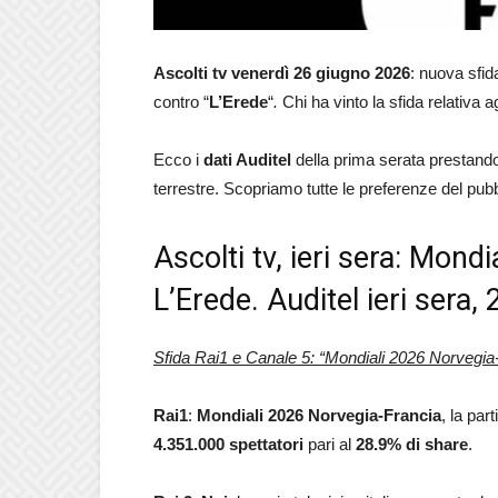
Ascolti
tv venerdì 26 giugno 2026
: nuova sfid
contro “
L’Erede
“
.
Chi ha vinto la sfida relativa agl
Ecco i
dati Auditel
della prima serata prestando a
terrestre. Scopriamo tutte le preferenze del pubbl
Ascolti tv, ieri sera: Mond
L’Erede. Auditel ieri sera
Sfida Rai1 e Canale 5: “Mondiali 2026 Norvegia-
Rai1
:
Mondiali 2026 Norvegia-Francia
, la par
4.351.000
spettatori
pari al
28.9
% di share
.