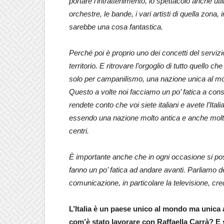
portare l’intrattenimento, lo spettacolo anche util
orchestre, le bande, i vari artisti di quella zona
sarebbe una cosa fantastica.
Perché poi è proprio uno dei concetti del servizio
territorio. E ritrovare l’orgoglio di tutto quello 
solo per campanilismo, una nazione unica al m
Questo a volte noi facciamo un po’ fatica a consi
rendete conto che voi siete italiani e avete l’It
essendo una nazione molto antica e anche molto lun
centri.
È importante anche che in ogni occasione si po
fanno un po’ fatica ad andare avanti. Parliamo de
comunicazione, in particolare la televisione, cre
L’Italia è un paese unico al mondo ma unica 
com’è stato lavorare con Raffaella Carrà? E 