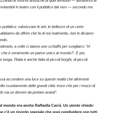
izzando le risorse artistiche di quel territorio — attraverso le
, invitandoli in teatro con il pubblico dal vivo — secondo me
 pubblico: valorizzare le arti, le bellezze di un certo
che abbiamo da offrire che fa di noi realmente, non lo diciamo
ondo.
derarlo, a volte ci danno uno schiaffo per svegliarci: ‘Vi
alia che è veramente un paese unico al mondo?’. E poi,
ga, l’Italia è anche fatta di piccoli borghi, di piccoli
ssa accendere una luce su queste realtà che altrimenti
llo svuotamento delle grandi città: trovo che per i mezzi di
do sia un dovere da portare avanti”.
al mondo era anche Raffaella Carrà. Un utente chiede:
se c’è un ricordo speciale che vuoi condividere con tutti