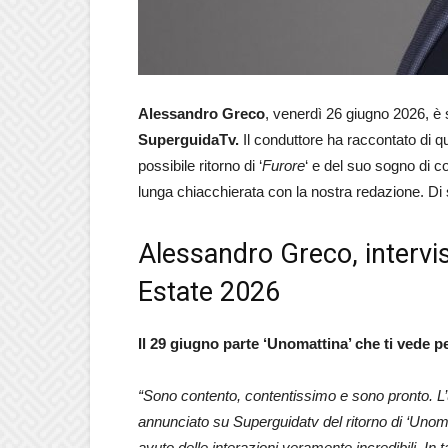
Alessandro Greco
, venerdì 26 giugno 2026, è st
SuperguidaTv.
Il conduttore ha raccontato di qu
possibile ritorno di ‘
Furore
‘ e del suo sogno di 
lunga chiacchierata con la nostra redazione. Di s
Alessandro Greco, intervi
Estate 2026
Il 29 giugno parte ‘Unomattina’ che ti vede 
“Sono contento, contentissimo e sono pronto. L
annunciato su Superguidatv del ritorno di ‘Unoma
avuto delle interazioni veramente incredibili. In ta