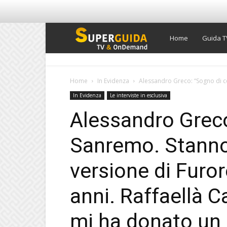
Super
Home
Guida T
Guida
Home
In Evidenza
Alessandro Greco: “Sogno di c
In Evidenza
Le interviste in esclusiva
TV
Alessandro Greco
Sanremo. Stanno
versione di Furor
anni. Raffaellà C
mi ha donato un 