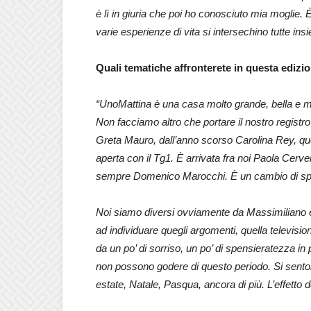
è lì in giuria che poi ho conosciuto mia moglie. 
varie esperienze di vita si intersechino tutte ins
Quali tematiche affronterete in questa edizi
“UnoMattina è una casa molto grande, bella e molt
Non facciamo altro che portare il nostro registro
Greta Mauro, dall’anno scorso Carolina Rey, que
aperta con il Tg1. È arrivata fra noi Paola Cervel
sempre Domenico Marocchi. È un cambio di spiri
Noi siamo diversi ovviamente da Massimiliano e 
ad individuare quegli argomenti, quella televisio
da un po’ di sorriso, un po’ di spensieratezza in
non possono godere di questo periodo. Si senton
estate, Natale, Pasqua, ancora di più. L’effetto 