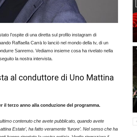
ato l’ospite di una diretta sul profilo instagram di
ando Raffaella Carrà lo lanciò nel mondo della tv, di un
condurre Sanremo. Vediamo insieme cosa ha rivelato nella
eguito la nostra intervista.
sta al conduttore di Uno Mattina
per il terzo anno alla conduzione del programma.
’ultimo contenuto che avete pubblicato, quando avete
ttina Estate’, ha fatto veramente ‘furore’. Nel senso che ha
nti hanno riportato la vostra notizia. Voglio ringraziare il