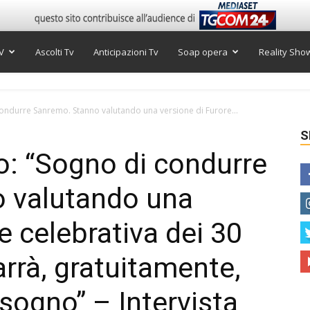
V
Ascolti Tv
Anticipazioni Tv
Soap opera
Reality Sho
ondurre Sanremo. Stanno valutando una versione di Furore...
S
: “Sogno di condurre
 valutando una
e celebrativa dei 30
arrà, gratuitamente,
sogno” – Intervista