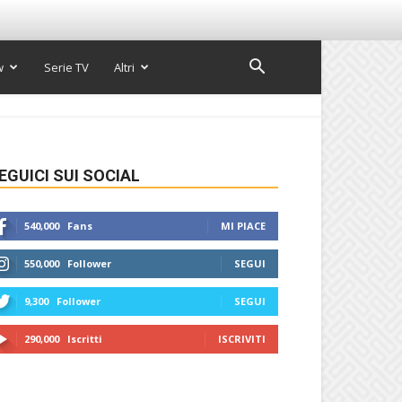
w
Serie TV
Altri
EGUICI SUI SOCIAL
540,000
Fans
MI PIACE
550,000
Follower
SEGUI
9,300
Follower
SEGUI
290,000
Iscritti
ISCRIVITI