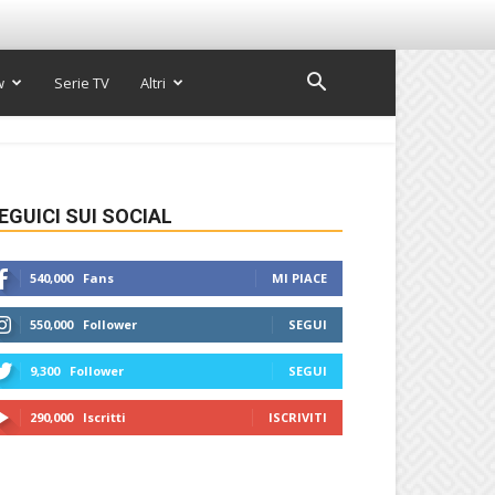
w
Serie TV
Altri
EGUICI SUI SOCIAL
540,000
Fans
MI PIACE
550,000
Follower
SEGUI
9,300
Follower
SEGUI
290,000
Iscritti
ISCRIVITI