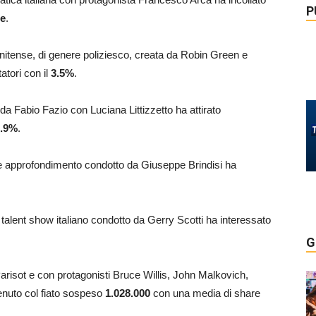
P
re
.
tunitense, di genere poliziesco, creata da Robin Green e
atori con il
3.5
%
.
 da Fabio Fazio con Luciana Littizzetto ha attirato
.9
%
.
à e approfondimento condotto da Giuseppe Brindisi ha
il talent show italiano condotto da Gerry Scotti ha interessato
G
 Parisot e con protagonisti Bruce Willis, John Malkovich,
enuto col fiato sospeso
1.028.000
con una media di share