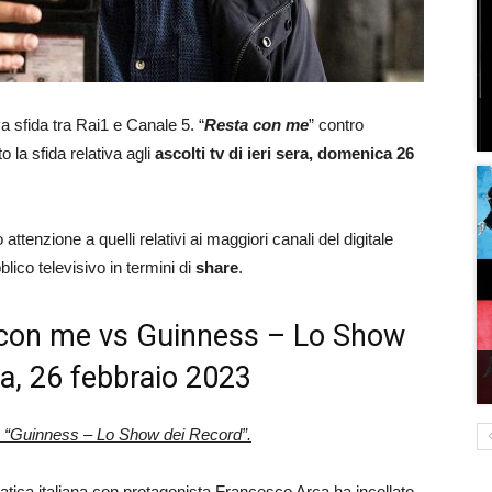
a sfida tra Rai1 e Canale 5. “
Resta con me
” contro
to la sfida relativa agli
ascolti tv di ieri sera, domenica 26
attenzione a quelli relativi ai maggiori canali del digitale
blico televisivo in termini di
share
.
ta con me vs Guinness – Lo Show
ra, 26 febbraio 2023
u “Guinness – Lo Show dei Record”.
matica italiana con protagonista Francesco Arca ha incollato