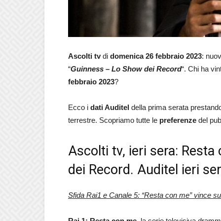
Ascolti tv
di
domenica 26 febbraio 2023
: nuov
“
Guinness – Lo Show dei Record
“. Chi ha vin
febbraio 2023
?
Ecco i
dati Auditel
della prima serata prestando 
terrestre. Scopriamo tutte le
preferenze
del pub
Ascolti tv, ieri sera: Res
dei Record. Auditel ieri se
Sfida Rai1 e Canale 5: “Resta con me” vince s
Rai 1: Resta con me
, la serie televisiva dram