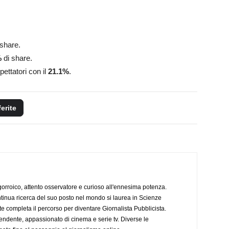
 share.
%
di share.
pettatori con il
21.1
%
.
ferite
ogorroico, attento osservatore e curioso all'ennesima potenza.
tinua ricerca del suo posto nel mondo si laurea in Scienze
completa il percorso per diventare Giornalista Pubblicista.
endente, appassionato di cinema e serie tv. Diverse le