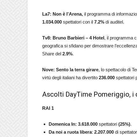
La7: Non è l’Arena,
il programma di informazio
1.034.000
spettatori con il
7.2
%
di auditel.
Tv8: Bruno Barbieri – 4 Hotel
, il programma c
geografica si sfidano per dimostrare l’eccellenza
Share del
2.9%
.
Nove: Sento la terra girare
, lo spettacolo di T
virtù degli italiani ha divertito
236.000
spettatori 
Ascolti DayTime Pomeriggio, i 
RAI 1
Domenica In: 3.618.000
spettatori
(
25
%)
.
Da noi a ruota libera
:
2.207.000
di spettator