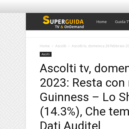
Super
Home
Guida T
Guida
Home
Ascolti
Ascolti tv, domenica 26 febbraio 20
Ascolti
TV
Ascolti tv, dome
2023: Resta con 
Guinness – Lo S
(14.3%), Che tem
Dati Auditel