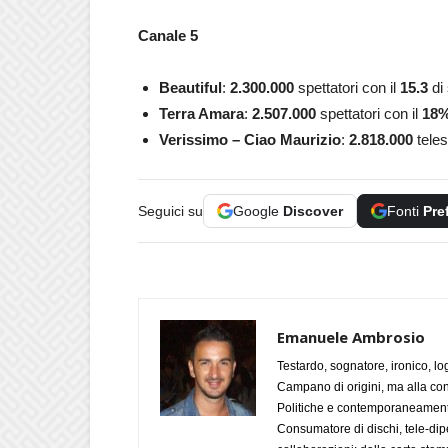
Canale 5
Beautiful
:
2.300.000
spettatori con il
15.3
di
Terra Amara
:
2.507.000
spettatori con il
18
Verissimo – Ciao Maurizio
:
2.818.000
teles
Seguici su
Google
Discover
Fonti
Pre
Emanuele Ambrosio
Testardo, sognatore, ironico, l
Campano di origini, ma alla con
Politiche e contemporaneamente 
Consumatore di dischi, tele-dip