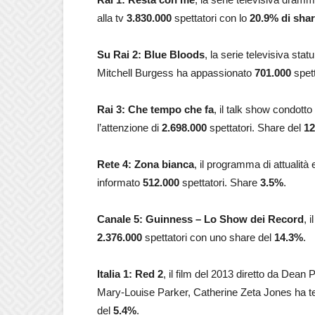
alla tv
3.830.000
spettatori con lo
20.9% di sha
Su Rai 2:
Blue Bloods
, la serie televisiva sta
Mitchell Burgess ha appassionato
701.000
spett
Rai 3: Che tempo che fa
, il talk show condotto
l’attenzione di
2.698.000
spettatori. Share del
12
Rete 4: Zona bianca
, il programma di attualit
informato
512.000
spettatori. Share
3.5
%
.
Canale 5: Guinness – Lo Show dei Record
, 
2.376.000
spettatori con uno share del
14.3
%
.
Italia 1: Red 2
, il film del 2013 diretto da Dean
Mary-Louise Parker, Catherine Zeta Jones ha t
del
5.4
%
.