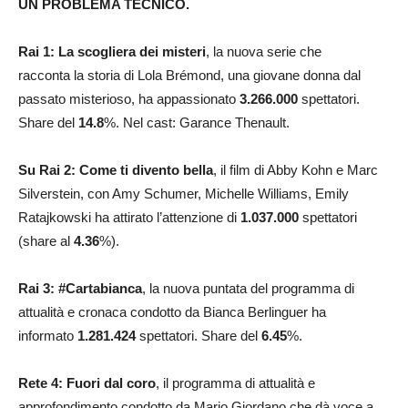
UN PROBLEMA TECNICO.
Rai 1: La scogliera dei misteri
, la nuova serie che
racconta la storia di Lola Brémond, una giovane donna dal
passato misterioso, ha appassionato
3.266.000
spettatori.
Share del
14.8
%. Nel cast: Garance Thenault.
Su Rai 2: Come ti divento bella
, il film di Abby Kohn e Marc
Silverstein, con Amy Schumer, Michelle Williams, Emily
Ratajkowski ha attirato l’attenzione di
1.037.000
spettatori
(share al
4.36
%).
Rai 3: #Cartabianca
, la nuova puntata del programma di
attualità e cronaca condotto da Bianca Berlinguer ha
informato
1.281.424
spettatori. Share del
6.45
%.
Rete 4: Fuori dal coro
, il programma di attualità e
approfondimento condotto da Mario Giordano che dà voce a