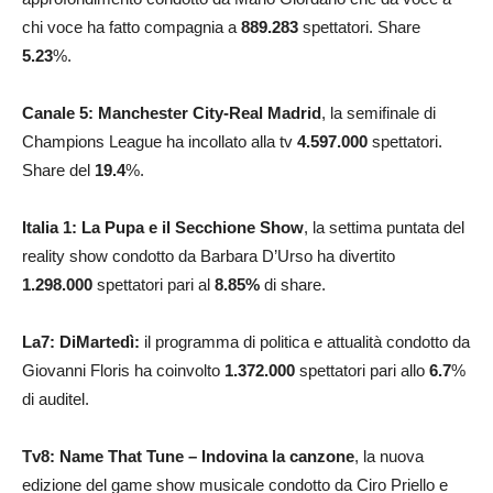
chi voce ha fatto compagnia a
889.283
spettatori. Share
5.23
%.
Canale 5: Manchester City-Real Madrid
, la semifinale di
Champions League ha incollato alla tv
4.597.000
spettatori.
Share del
19.4
%.
Italia 1: La Pupa e il Secchione Show
, la settima puntata del
reality show condotto da Barbara D’Urso ha divertito
1.298.000
spettatori pari al
8.85%
di share.
La7: DiMartedì:
il programma di politica e attualità condotto da
Giovanni Floris ha coinvolto
1.372.000
spettatori pari allo
6.7
%
di auditel.
Tv8: Name That Tune – Indovina la canzone
, la nuova
edizione del game show musicale condotto da Ciro Priello e