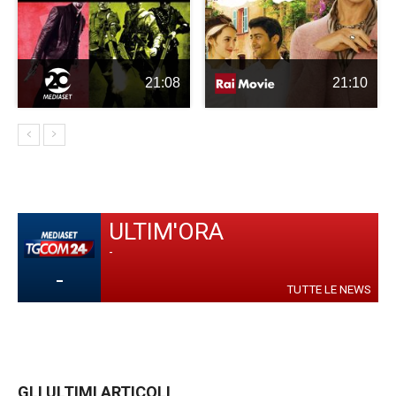
21:08
21:10
ULTIM'ORA
-
-
TUTTE LE NEWS
GLI ULTIMI ARTICOLI