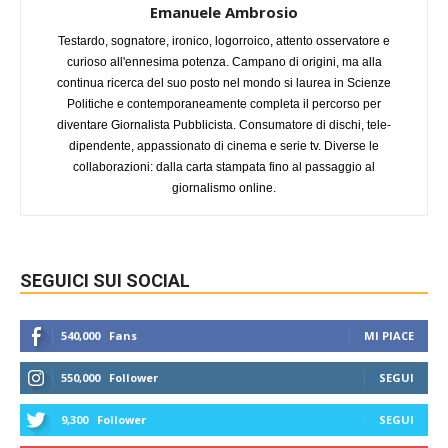
Emanuele Ambrosio
Testardo, sognatore, ironico, logorroico, attento osservatore e
curioso all'ennesima potenza. Campano di origini, ma alla
continua ricerca del suo posto nel mondo si laurea in Scienze
Politiche e contemporaneamente completa il percorso per
diventare Giornalista Pubblicista. Consumatore di dischi, tele-
dipendente, appassionato di cinema e serie tv. Diverse le
collaborazioni: dalla carta stampata fino al passaggio al
giornalismo online.
SEGUICI SUI SOCIAL
540,000
Fans
MI PIACE
550,000
Follower
SEGUI
9,300
Follower
SEGUI