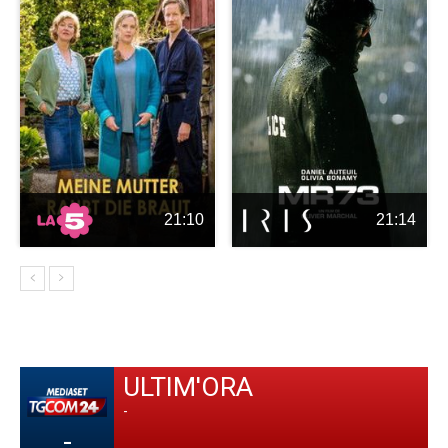
21:10
21:14
ULTIM'ORA
-
-