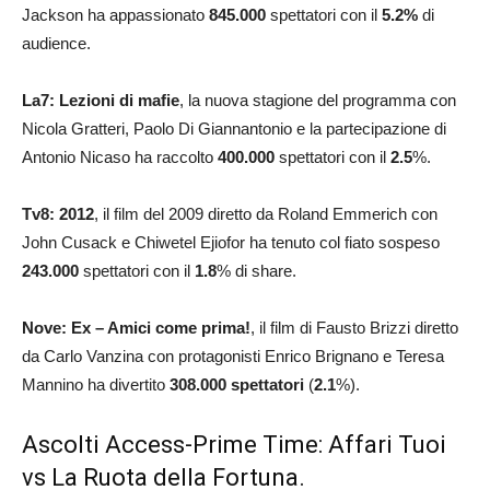
Jackson ha appassionato
845.000
spettatori con il
5.2
%
di
audience.
La7:
Lezioni di mafie
, la nuova stagione del programma con
Nicola Gratteri, Paolo Di Giannantonio e la partecipazione di
Antonio Nicaso ha raccolto
400.000
spettatori con il
2.5
%.
Tv8: 2012
, il film del 2009 diretto da Roland Emmerich con
John Cusack e Chiwetel Ejiofor ha tenuto col fiato sospeso
243.000
spettatori con il
1.8
% di share.
Nove: Ex – Amici come prima!
, il film di Fausto Brizzi diretto
da Carlo Vanzina con protagonisti Enrico Brignano e Teresa
Mannino ha divertito
308.000 spettatori
(
2.1
%).
Ascolti Access-Prime Time: Affari Tuoi
vs La Ruota della Fortuna.