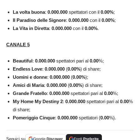
La volta buona
:
0.000.000
spettatori con il
0.00
%
;
Il Paradiso delle Signore
:
0.000.000
con il
0.00%
;
La Vita in
Diretta
:
0.000.000
con il
0.00
%
.
CANALE 5
Beautiful
:
0.000.000
spettatori pari al
0.00
%;
Endless Love
:
0.000.000
(
0.00
%
) di share;
Uomini e donne
:
0.000.000
(
0.00
%
);
Amici di Maria
:
0.000.000
(
0.00
%
) di share;
Grande Fratello
:
0.000.000
spettatori pari al
0.00
%;
My Home My Destiny 2
:
0.000.000
spettatori pari al
0.00
%
di share;
Pomeriggio Cinque
:
0.000.000
spettatori (
0.00
%).
Seguici su
Google
Discover
Fonti
Preferite