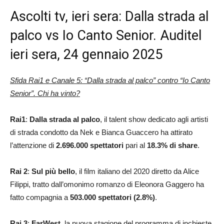
Ascolti tv, ieri sera: Dalla strada al
palco vs Io Canto Senior. Auditel
ieri sera, 24 gennaio 2025
Sfida Rai1 e Canale 5: “Dalla strada al palco” contro “Io Canto
Senior”. Chi ha vinto?
Rai1
:
Dalla strada al palco
, il talent show dedicato agli artisti
di strada condotto da Nek e Bianca Guaccero ha attirato
l’attenzione di
2.696.000 spettatori
pari al
18.3
% di share
.
Rai 2
:
Sul più
bello
, il film italiano del 2020 diretto da Alice
Filippi, tratto dall’omonimo romanzo di Eleonora Gaggero ha
fatto compagnia a
503.000
spettatori (2.8%)
.
Rai 3
:
FarWest
, la nuova stagione del programma di inchieste,