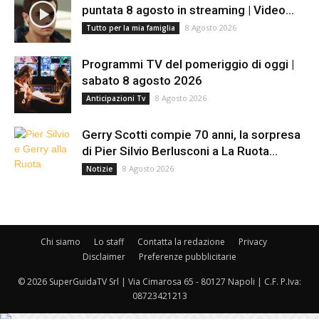
puntata 8 agosto in streaming | Video...
8 Agosto 2026
Tutto per la mia famiglia
Programmi TV del pomeriggio di oggi |
sabato 8 agosto 2026
8 Agosto 2026
Anticipazioni Tv
Gerry Scotti compie 70 anni, la sorpresa
di Pier Silvio Berlusconi a La Ruota...
8 Agosto 2026
Notizie
Chi siamo
Lo staff
Contatta la redazione
Privacy
Disclaimer
Preferenze pubblicitarie
© 2026 SuperGuidaTV Srl | Via Cimarosa 65 - 80127 Napoli | C.F. P.Iva:
08723421213