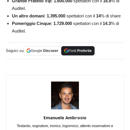
Grande Fratello Vip
:
1.600.000
spettatori con il
16.8
% di
Auditel.
Un altro domani
:
1.395.000
spettatori con il
14
% di share
Pomeriggio Cinque
:
1.729.000
spettatori con il
14.3
% di
Auditel.
Seguici su
Google
Discover
Fonti
Preferite
Emanuele Ambrosio
Testardo, sognatore, ironico, logorroico, attento osservatore e