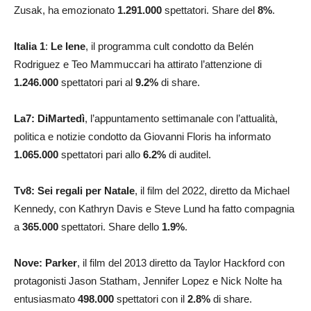
Zusak, ha emozionato
1.291.000
spettatori. Share del
8
%
.
Italia 1
:
Le Iene
, il programma cult condotto da Belén
Rodriguez e Teo Mammuccari ha attirato l’attenzione di
1.246.000
spettatori pari al
9.2%
di share.
La7:
DiMartedì
, l’appuntamento settimanale con l’attualità,
politica e notizie condotto da Giovanni Floris ha informato
1.065.000
spettatori pari allo
6.2
%
di auditel.
Tv8: Sei regali per Natale
, il film del 2022, diretto da Michael
Kennedy, con Kathryn Davis e Steve Lund ha fatto compagnia
a
365.000
spettatori. Share dello
1.9
%
.
Nove: Parker
, il film del 2013 diretto da Taylor Hackford con
protagonisti Jason Statham, Jennifer Lopez e Nick Nolte ha
entusiasmato
498.000
spettatori con il
2.8
%
di share.