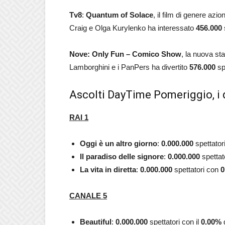
Tv8
:
Quantum of Solace
, il film di genere az
Craig e Olga Kurylenko ha interessato
456.000
Nove:
Only Fun – Comico Show
, la nuova st
Lamborghini e i PanPers ha divertito
576.000
spe
Ascolti DayTime Pomeriggio, i d
RAI 1
Oggi è un altro giorno
:
0.000.000
spettato
Il paradiso delle signore
:
0.000.000
spettat
La vita in diretta
:
0.000.000
spettatori con
0
CANALE 5
Beautiful
:
0.000.000
spettatori con il
0.00
%
d