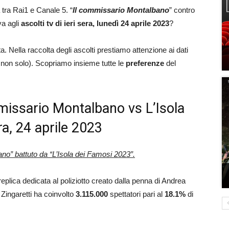
 tra Rai1 e Canale 5. “
Il commissario Montalbano
” contro
iva agli
ascolti tv di ieri sera, lunedì 24 aprile 2023
?
a. Nella raccolta degli ascolti prestiamo attenzione ai dati
 (e non solo). Scopriamo insieme tutte le
preferenze
del
ommissario Montalbano vs L’Isola
ra, 24 aprile 2023
no” battuto da “L’Isola dei Famosi 2023”.
n replica dedicata al poliziotto creato dalla penna di Andrea
 Zingaretti ha coinvolto
3.115.000
spettatori pari al
18.1%
di