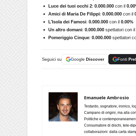
Luce dei tuoi occhi 2
:
0.000.000
con il
0.00
Amici di Maria De Filippi
:
0.000.000
con il
L’Isola dei Famosi
:
0.000.000
con il
0.00
%
Un altro domani
:
0.000.000
spettatori con i
Pomeriggio Cinque
:
0.000.000
spettatori co
Seguici su
Google
Discover
Fonti
Pre
Emanuele Ambrosio
Testardo, sognatore, ironico, l
Campano di origini, ma alla con
Politiche e contemporaneamente 
Consumatore di dischi, tele-dip
collaborazioni: dalla carta stam