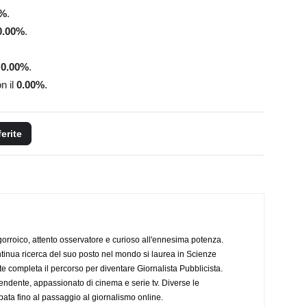
%
.
0.00
%
.
l
0.00
%
.
n il
0.00
%
.
ferite
ogorroico, attento osservatore e curioso all'ennesima potenza.
tinua ricerca del suo posto nel mondo si laurea in Scienze
completa il percorso per diventare Giornalista Pubblicista.
endente, appassionato di cinema e serie tv. Diverse le
pata fino al passaggio al giornalismo online.