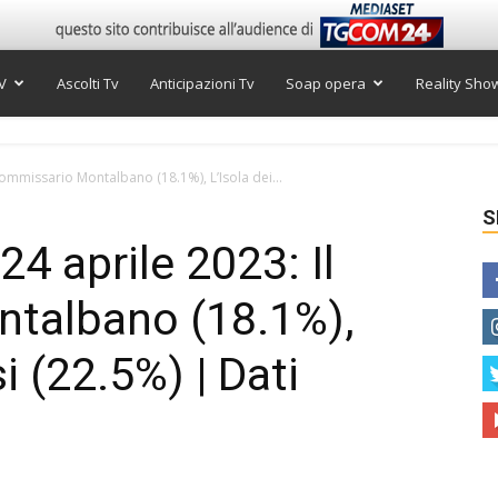
V
Ascolti Tv
Anticipazioni Tv
Soap opera
Reality Sho
l commissario Montalbano (18.1%), L’Isola dei...
S
 24 aprile 2023: Il
talbano (18.1%),
i (22.5%) | Dati