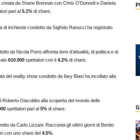
ime creata da Shane Brennan con Chris O’Donnell e Daniela
P
tori pari al
5.1
%
di share.
 di inchieste condotto da Sigfrido Ranucci ha registrato
tto da Nicola Porro affronta temi d’attualità, di politica e di
mato
610.000
spettatori con il
4.2
%
di share.
ta del reality show condotto da Ilary Blasi ha incollato alla
o di Roberto Giacobbo alla scoperta del mondo delle
G
000
spettatori pari al
5
%
di share.
diretto da Carlo Lizzani. Racconta gli ultimi giorni di Benito
ori con uno share del
4.5
%
.