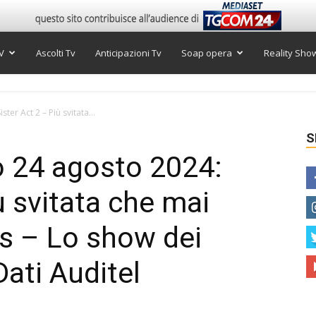
V
Ascolti Tv
Anticipazioni Tv
Soap opera
Reality Sho
ter Act 2 – Più svitata...
S
to 24 agosto 2024:
ù svitata che mai
s – Lo show dei
Dati Auditel