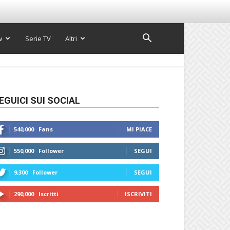
w
Serie TV
Altri
EGUICI SUI SOCIAL
540,000
Fans
MI PIACE
550,000
Follower
SEGUI
9,300
Follower
SEGUI
290,000
Iscritti
ISCRIVITI