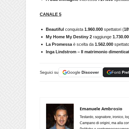
CANALE 5
Beautiful
conquista
1.960.000
spettatori (
18
My Home My Destiny 2
raggiunge
1.730.00
La Promessa
è scelta da
1.562.000
spettator
Inga Lindstrom – Il matrimonio dimentica
Seguici su
Google
Discover
Fonti
Pre
Emanuele Ambrosio
Testardo, sognatore, ironico, l
Campano di origini, ma alla con