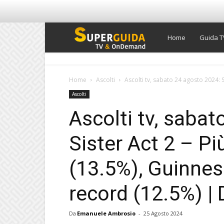
Super
Home
Guida T
Guida
Home
Ascolti
Ascolti tv, sabato 24 agosto 2024: Sis
Ascolti
TV
Ascolti tv, saba
Sister Act 2 – Pi
(13.5%), Guinnes
record (12.5%) | 
Da
Emanuele Ambrosio
-
25 Agosto 2024