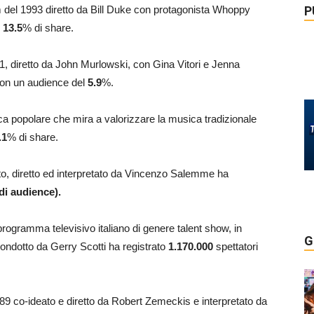
P
ilm del 1993 diretto da Bill Duke con protagonista Whoppy
l
13.5
% di share.
 2021, diretto da John Murlowski, con Gina Vitori e Jenna
on un audience del
5.9
%.
sica popolare che mira a valorizzare la musica tradizionale
.1
% di share.
ritto, diretto ed interpretato da Vincenzo Salemme ha
di audience)
.
l programma televisivo italiano di genere talent show, in
G
ndotto da Gerry Scotti ha registrato
1.170.000
spettatori
1989 co-ideato e diretto da Robert Zemeckis e interpretato da