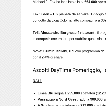
Michael J. Fox ha incollato alla tv
664.000
spett
La7: Eden – Un pianeta da salvare
, il viaggio
condotto da Licia Colò ha fatto compagnia a
30
Tv8:
Alessandro Borghese 4 ristoranti
, il p
in competizione tra loro per stabilire quale sia il
Nove: Crimini italiani
, il nuovo programma de
con il
2.4
% di share.
Ascolti DayTime Pomeriggio, i 
RAI 1
Linea Blu
segna
1.255.000
spettatori (
12.2
%
Passaggio a Nord Ovest
raduna
909.000
sp
A Sua Immagine
interessa
717.000
spettator