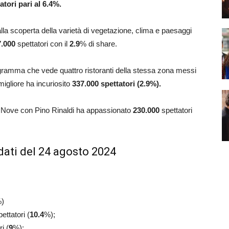
atori pari al 6.4%.
 alla scoperta della varietà di vegetazione, clima e paesaggi
7.000
spettatori con il
2.9
% di share.
rogramma che vede quattro ristoranti della stessa zona messi
 migliore ha incuriosito
337.000 spettatori (2.9%).
l Nove con Pino Rinaldi ha appassionato
230.000
spettatori
dati del 24 agosto 2024
)
ettatori (
10.4
%);
i (
9
%);