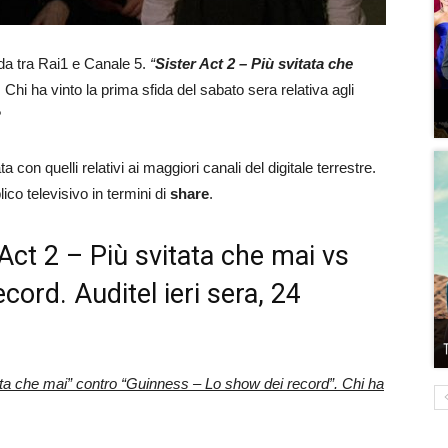
ida tra Rai1 e Canale 5.
“
Sister Act 2 – Più svitata che
. Chi ha vinto la prima sfida del sabato sera relativa agli
?
a con quelli relativi ai maggiori canali del digitale terrestre.
lico televisivo in termini di
share
.
r Act 2 – Più svitata che mai vs
ord. Auditel ieri sera, 24
tata che mai” contro “Guinness – Lo show dei record”. Chi ha