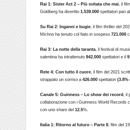
Rai 1: Sister Act 2 – Più svitata che mai
, il f
Goldberg ha divertito
1.539.000
spettatori pari a
Su Rai 2: Inganni e bugie
, il film thriller del
Michno ha tenuto col fiato in sospeso
721.000
c
Rai 3: La notte della taranta
, il festival di mu
salentina ha intrattenuto
942.000
spettatori e il
9
Rete 4: Con tutto il cuore
, il film del 2021 sc
strappato un sorriso a
426.000
spettatori
(3.8% 
Canale 5:
Guinness – Lo show dei record
, i
collaborazione con i Guinness World Records co
con uno share del
12.5
%.
Italia 1: Ritorno al futuro – Parte II
, film del 