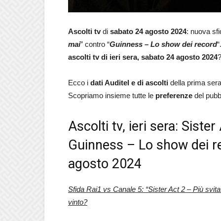
Ascolti tv
di
sabato
24 agosto 2024
: nuova sf
mai
” contro “
Guinness – Lo show dei record
“
ascolti tv di ieri sera, sabato 24 agosto
2024
Ecco i
dati Auditel e di ascolti
della prima serat
Scopriamo insieme tutte le
preferenze
del pubb
Ascolti tv, ieri sera: Siste
Guinness – Lo show dei rec
agosto 2024
Sfida Rai1 vs Canale 5: “Sister Act 2 – Più svi
vinto?