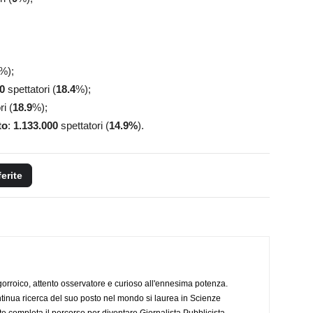
%);
0
spettatori (
18.4
%);
i (
18.9
%);
to
:
1.133.000
spettatori (
14.9
%
).
ferite
ogorroico, attento osservatore e curioso all'ennesima potenza.
tinua ricerca del suo posto nel mondo si laurea in Scienze