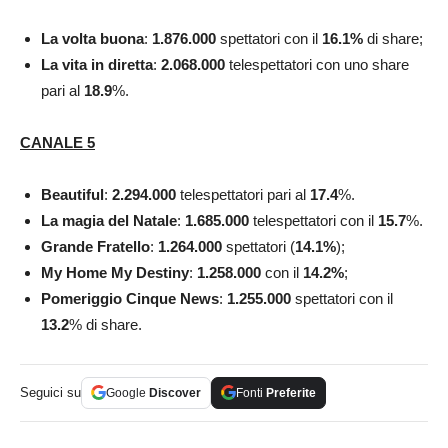
La volta buona
:
1.876.000
spettatori con il
16.1
%
di share;
La vita in diretta
:
2.068.000
telespettatori con uno share
pari al
18.9
%.
CANALE 5
Beautiful
:
2.294.000
telespettatori pari al
17.4
%.
La magia del Natale
:
1.685.000
telespettatori con il
15.7
%.
Grande
Fratello
:
1.264.000
spettatori (
14.1
%
);
My Home My Destiny
:
1.258.000
con il
14.2
%
;
Pomeriggio Cinque News
:
1.255.000
spettatori con il
13.2
% di share.
Seguici su
Google
Discover
Fonti
Preferite