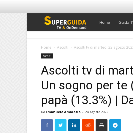
Super
Home
Guida T
Guida
Home
Ascolti
Ascolti tv di martedì 23 agosto 2022
Ascolti
TV
Ascolti tv di ma
Un sogno per te 
papà (13.3%) | Da
Da
Emanuele Ambrosio
-
24 Agosto 2022