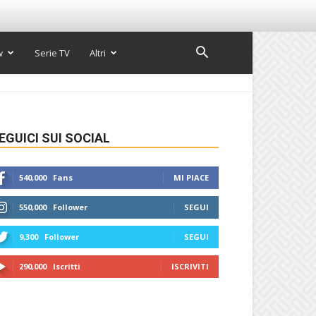
w
Serie TV
Altri
EGUICI SUI SOCIAL
540,000
Fans
MI PIACE
550,000
Follower
SEGUI
9,300
Follower
SEGUI
290,000
Iscritti
ISCRIVITI