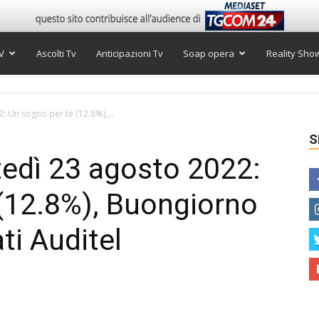
V
Ascolti Tv
Anticipazioni Tv
Soap opera
Reality Sho
: Un sogno per te (12.8%),...
S
rtedì 23 agosto 2022:
(12.8%), Buongiorno
ti Auditel