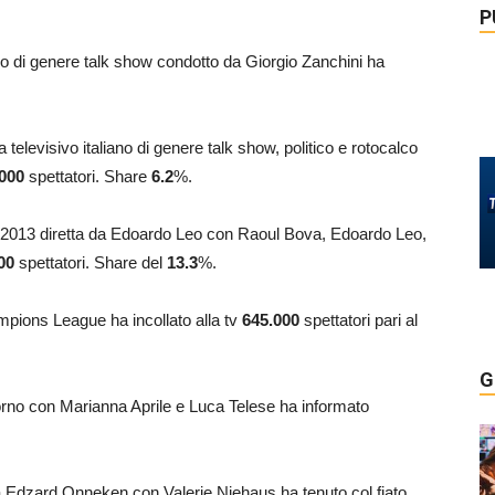
P
ano di genere talk show condotto da Giorgio Zanchini ha
 televisivo italiano di genere talk show, politico e rotocalco
000
spettatori. Share
6.2
%.
 2013 diretta da Edoardo Leo con Raoul Bova, Edoardo Leo,
00
spettatori. Share del
13.3
%.
ampions League ha incollato alla tv
645.000
spettatori pari al
G
orno con Marianna Aprile e Luca Telese ha informato
 da Edzard Onneken con Valerie Niehaus ha tenuto col fiato