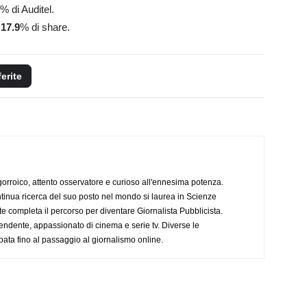
% di Auditel.
l
17.9
% di share.
ferite
ogorroico, attento osservatore e curioso all'ennesima potenza.
tinua ricerca del suo posto nel mondo si laurea in Scienze
completa il percorso per diventare Giornalista Pubblicista.
endente, appassionato di cinema e serie tv. Diverse le
pata fino al passaggio al giornalismo online.