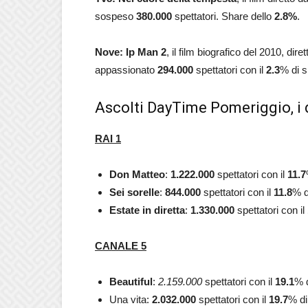
sospeso
380.000
spettatori. Share dello
2.8
%
.
Nove: Ip Man 2
, il film biografico del 2010, d
appassionato
294.000
spettatori con il
2.3
% di s
Ascolti DayTime Pomeriggio, i 
RAI 1
Don Matteo
:
1.222.000
spettatori con il
11.7
Sei sorelle
:
844.000
spettatori con il
11.8
% d
Estate in diretta
:
1.330.000
spettatori con il
CANALE 5
Beautiful
:
2.159.000
spettatori con il
19.1
% d
Una vita:
2.032.000
spettatori con il
19.7
% di