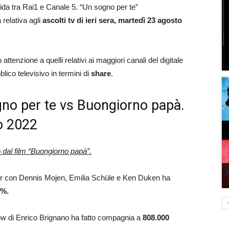
fida tra Rai1 e Canale 5. “Un sogno per te”
a relativa agli
ascolti tv di ieri sera, martedì 23 agosto
attenzione a quelli relativi ai maggiori canali del digitale
blico televisivo in termini di
share
.
sogno per te vs Buongiorno papà.
to 2022
 dal film “Buongiorno papà”.
reier con Dennis Mojen, Emilia Schüle e Ken Duken ha
%.
ow di Enrico Brignano ha fatto compagnia a
808.000