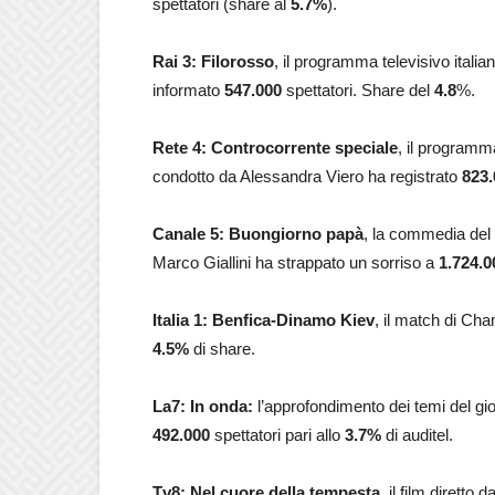
spettatori (share al
5.7
%
).
Rai 3: Filorosso
, il programma televisivo itali
informato
547.000
spettatori. Share del
4.8
%.
Rete 4: Controcorrente speciale
, il programma
condotto da Alessandra Viero ha registrato
823.
Canale 5: Buongiorno papà
, la commedia del
Marco Giallini ha strappato un sorriso a
1.724.0
Italia 1:
Benfica-Dinamo Kiev
, il match di Ch
4.5
%
di share.
La7: In onda:
l’approfondimento dei temi del gi
492.000
spettatori pari allo
3.7
%
di auditel.
Tv8: Nel cuore della tempesta
,
il film diretto