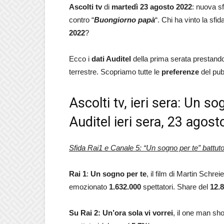
Ascolti tv
di
martedì 23 agosto 2022
: nuova s
contro “
Buongiorno papà
“. Chi ha vinto la sfid
2022
?
Ecco i
dati Auditel
della prima serata prestando 
terrestre. Scopriamo tutte le
preferenze
del pub
Ascolti tv, ieri sera: Un 
Auditel ieri sera, 23 agos
Sfida Rai1 e Canale 5: “Un sogno per te” battuto
Rai 1
:
Un sogno per te
, il film di Martin Sch
emozionato
1.632.000
spettatori. Share del
12.8
Su Rai 2: Un’ora sola vi vorrei
, il one man sh