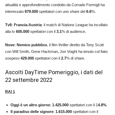
attualità e approfondimento condotto da Corrado Formigli ha
interessato
879.000
spettatori con uno share del
6.6
%.
Tv8: Francia-Austria
: il match di Nations League ha incollato
alla tv
605.000
spettatori con il
3.1
% di audience.
Nove: Nemico pubblico
, il film thriller diretto da Tony Scott
con Will Smith, Gene Hackman, Jon Voight ha tenuto col fiato
sospeso
429.000
spettatori con il
2.7
% di share.
Ascolti DayTime Pomeriggio, i dati del
22 settembre 2022
RAI 1
Oggi è un altro giorno
:
1.425.000
spettatori con il 1
4.8
%
.
Il paradiso delle signore
:
1.615.000
spettatori con il