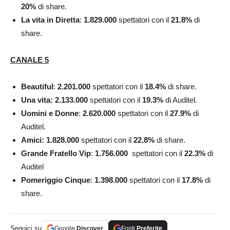
20
%
di share.
La vita in Diretta
:
1.829.000
spettatori con il
21.8
%
di
share.
CANALE 5
Beautiful
:
2.201.000
spettatori con il
18.4
%
di share.
Una vita: 2.133.000
spettatori con il
19.3
%
di Auditel.
Uomini e Donne
:
2.620.000
spettatori con il
27.9
%
di
Auditel.
Amici:
1.828.000
spettatori con il
22.8
%
di share.
Grande Fratello Vip
:
1.756.000
spettatori con il
22.3
%
di
Auditel
Pomeriggio Cinque
:
1.398.000
spettatori con il
17.8
%
di
share.
Seguici su
Google
Discover
Fonti
Preferite