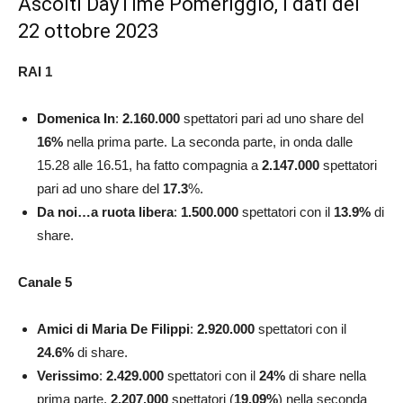
Ascolti DayTime Pomeriggio, i dati del
22 ottobre 2023
RAI 1
Domenica In
:
2.160.000
spettatori pari ad uno share del
16
%
nella prima parte. La seconda parte, in onda dalle
15.28 alle 16.51, ha fatto compagnia a
2.147.000
spettatori
pari ad uno share del
17.3
%.
Da noi…a ruota libera
:
1.500.000
spettatori con il
13.9
%
di
share.
Canale 5
Amici di Maria De Filippi
:
2.920.000
spettatori con il
24.6
%
di share.
Verissimo
:
2.429.000
spettatori con il
24
%
di share nella
prima parte.
2.207.000
spettatori (
19.09
%
) nella seconda