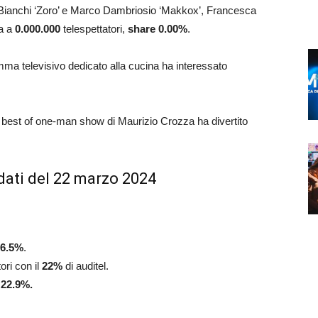
 Bianchi ‘Zoro’ e Marco Dambriosio ‘Makkox’, Francesca
ia a
0.000.000
telespettatori,
share 0.00%
.
mma televisivo dedicato alla cucina ha interessato
l best of one-man show di Maurizio Crozza ha divertito
dati del 22 marzo 2024
6.5
%
.
ori con il
22
%
di auditel.
l
22.9
%.