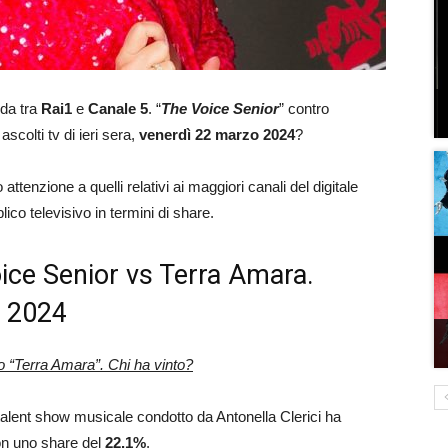
ida tra
Rai1
e
Canale 5
. “
The Voice Senior
” contro
 ascolti tv di ieri sera,
venerdì 22 marzo 2024
?
ttenzione a quelli relativi ai maggiori canali del digitale
ico televisivo in termini di share.
Voice Senior vs Terra Amara.
o 2024
o “Terra Amara”. Chi ha vinto?
 talent show musicale condotto da Antonella Clerici ha
on uno share del
22.1
%
.