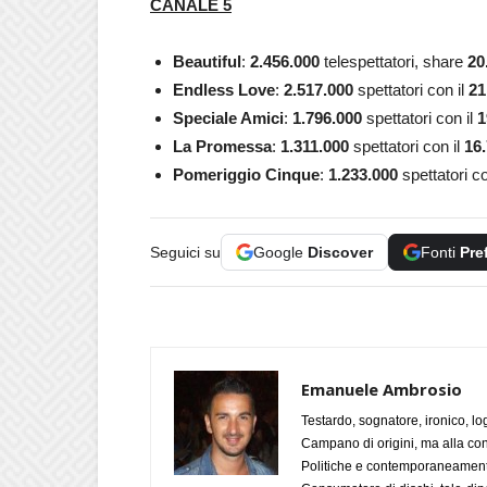
CANALE 5
Beautiful
:
2.456.000
telespettatori, share
20
Endless Love
:
2.517.000
spettatori con il
21
Speciale Amici
:
1.796.000
spettatori con il
1
La Promessa
:
1.311.000
spettatori con il
16.
Pomeriggio Cinque
:
1.233.000
spettatori co
Seguici su
Google
Discover
Fonti
Pre
Emanuele Ambrosio
Testardo, sognatore, ironico, l
Campano di origini, ma alla con
Politiche e contemporaneamente 