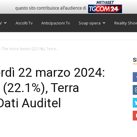
V
Ascolti Tv
Anticipazioni Tv
Soap opera
Reality Sho
 The Voice Senior (22.1%), Terra...
S
erdì 22 marzo 2024:
 (22.1%), Terra
ati Auditel