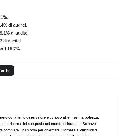
.1
%
.
.4
%
di auditel.
9.1
%
di auditel.
7
di auditel.
n il
15.7
%
.
ferite
ogorroico, attento osservatore e curioso all'ennesima potenza.
tinua ricerca del suo posto nel mondo si laurea in Scienze
completa il percorso per diventare Giornalista Pubblicista.