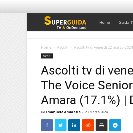
Super
Home
Guida T
Guida
Home
Ascolti
Ascolti tv di venerdì 22 marzo 2024:
Ascolti
TV
Ascolti tv di ven
The Voice Senior
Amara (17.1%) | D
Da
Emanuele Ambrosio
-
23 Marzo 2024