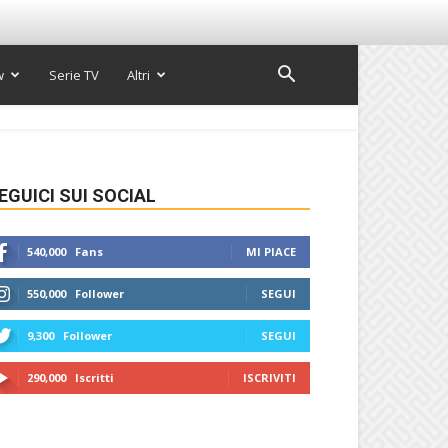
w
Serie TV
Altri
EGUICI SUI SOCIAL
540,000
Fans
MI PIACE
550,000
Follower
SEGUI
9,300
Follower
SEGUI
290,000
Iscritti
ISCRIVITI