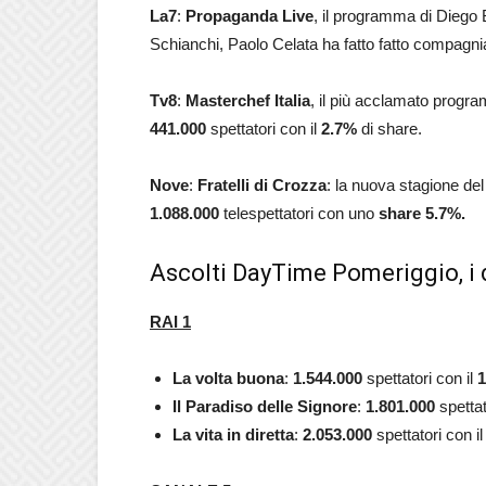
La7
:
Propaganda Live
, il programma di Diego
Schianchi, Paolo Celata ha fatto fatto compagn
Tv8
:
Masterchef Italia
, il più acclamato progra
441.000
spettatori con il
2.7
%
di share.
Nove
:
Fratelli di Crozza
: la nuova stagione de
1.088.000
telespettatori con uno
share 5.7%.
Ascolti DayTime Pomeriggio, i 
RAI 1
La volta buona
:
1.544.000
spettatori con il
1
Il Paradiso delle Signore
:
1.801.000
spettat
La vita in diretta
:
2.053.000
spettatori con i