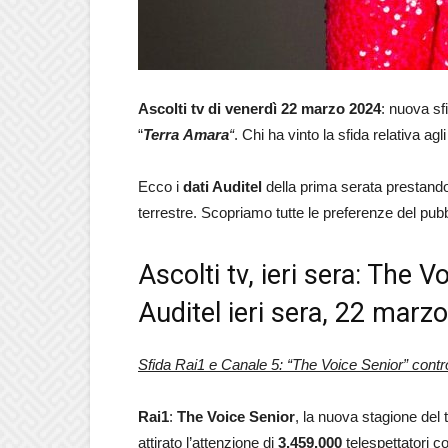
Ascolti
tv di venerdì 22 marzo 2024
: nuova sf
“
Terra
Amara
“
. Chi ha vinto la sfida relativa agli
Ecco i
dati Auditel
della prima serata prestando a
terrestre. Scopriamo tutte le preferenze del pubbl
Ascolti tv, ieri sera: The 
Auditel ieri sera, 22 marz
Sfida Rai1 e Canale 5: “The Voice Senior” contr
Rai1
:
The Voice Senior
, la nuova stagione del
attirato l’attenzione di
3.459.000
telespettatori c