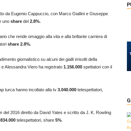
P
iretto da Eugenio Cappuccio, con Marco Giallini e Giuseppe
 e uno
share
del
2.8
%.
ario che rende omaggio alla vita e alla brillante carriera di
tori
share 2.8%.
dimento giornalistico su alcuni dei gialli irrisolti della
 e Alessandra Viero ha registrato
1.156.000
spettatori con il
oap turca hanno incollato alla tv
3.040.000
telespettatori,
G
film del 2016 diretto da David Yates e scritto da J. K. Rowling
o
834.000
telespettatori, share
5
%
.