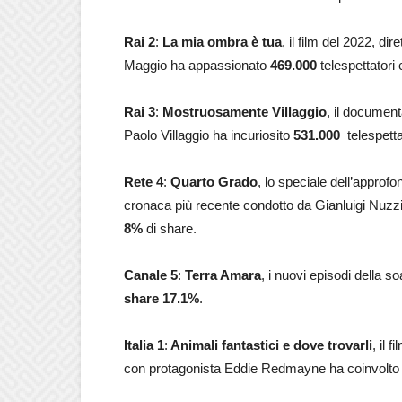
Rai 2
:
La mia ombra è tua
, il film del 2022, d
Maggio ha appassionato
469.000
telespettatori
Rai 3
:
Mostruosamente Villaggio
, il document
Paolo Villaggio ha incuriosito
531.000
telespetta
Rete 4
:
Quarto Grado
, lo speciale dell’approfon
cronaca più recente condotto da Gianluigi Nuzzi
8
%
di share.
Canale 5
:
Terra Amara
, i nuovi episodi della s
share 17.1%
.
Italia 1
:
Animali fantastici e dove trovarli
, il 
con protagonista Eddie Redmayne ha coinvolt