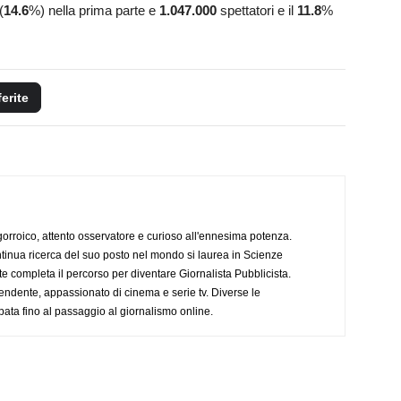
(
14.6
%) nella prima parte e
1.047.000
spettatori e il
11.8
%
ferite
ogorroico, attento osservatore e curioso all'ennesima potenza.
tinua ricerca del suo posto nel mondo si laurea in Scienze
completa il percorso per diventare Giornalista Pubblicista.
endente, appassionato di cinema e serie tv. Diverse le
pata fino al passaggio al giornalismo online.