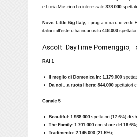
e Lucia Mascino ha interessato
378.000
spettato
Nove
:
Little Big
Italy
, il programma che vede Fr
italiani all’estero ha incuriosito
418.000
spettator
Ascolti DayTime Pomeriggio, i 
RAI 1
Il meglio di Domenica In: 1.179.000
spettat
Da noi…a ruota libera
:
844.000
spettatori c
Canale 5
Beautiful
:
1.938.000
spettatori (
17.6
%)
di s
The Family
:
1.701.000
con share del
16.6
%
;
Tradimento
: 2.145.000
(
21.5
%
);