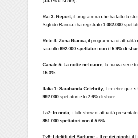
(
14.7
% di share).
Rai 3:
Report
, il programma che ha fatto la stor
Sigfrido Ranucci ha registrato
1.082.000
spettato
Rete 4: Zona Bianca
, il programma di attualit
raccolto
692.000
spettatori con il 5.9% di sha
Canale 5
:
La notte nel cuore
, la nuova serie t
15.3
%.
Italia 1:
Sarabanda Celebrity
, il celebre quiz
992.000
spettatori
e
lo
7.6
% di share.
La7: In onda
, il talk show di attualità present
851.000
spettatori con il 5.6%.
Tv8:
I delitti del Barlume – Il re dei giochi
, il