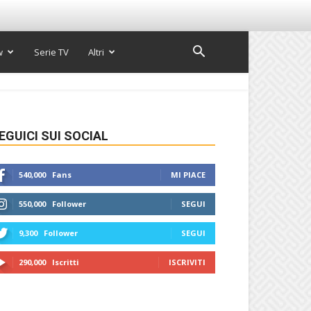
w
Serie TV
Altri
EGUICI SUI SOCIAL
540,000
Fans
MI PIACE
550,000
Follower
SEGUI
9,300
Follower
SEGUI
290,000
Iscritti
ISCRIVITI