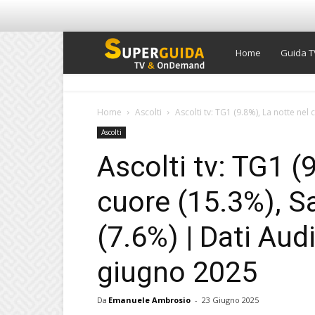
Super
Home
Guida T
Guida
Home
Ascolti
Ascolti tv: TG1 (9.8%), La notte nel
Ascolti
TV
Ascolti tv: TG1 (
cuore (15.3%), S
(7.6%) | Dati Aud
giugno 2025
Da
Emanuele Ambrosio
-
23 Giugno 2025