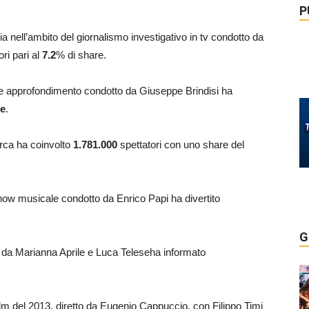
P
ia nell’ambito del giornalismo investigativo in tv condotto da
ri pari al
7.2
% di share.
à e approfondimento condotto da Giuseppe Brindisi ha
re
.
urca ha coinvolto
1.781.000
spettatori con uno share del
 show musicale condotto da Enrico Papi ha divertito
G
ato da Marianna Aprile e Luca Teleseha informato
 film del 2013, diretto da Eugenio Cappuccio, con Filippo Timi