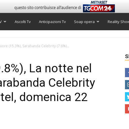
V
Ascolti Tv
Anticipazioni Tv
Soap opera
Reality Sho
 cuore (15.3%), Sarabanda Celebrity (7.6%)...
S
9.8%), La notte nel
arabanda Celebrity
itel, domenica 22