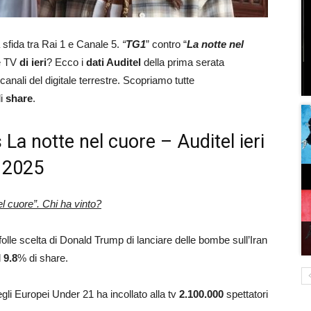
 sfida tra Rai 1 e Canale 5.
“
TG1
” contro “
La notte nel
ce TV
di ieri
? Ecco i
dati Auditel
della prima serata
 canali del digitale terrestre. Scopriamo tutte
di
share
.
s La notte nel cuore – Auditel ieri
 2025
l cuore”. Chi ha vinto?
 folle scelta di Donald Trump di lanciare delle bombe sull’Iran
l
9.8
% di share.
 degli Europei Under 21 ha incollato alla tv
2.100.000
spettatori