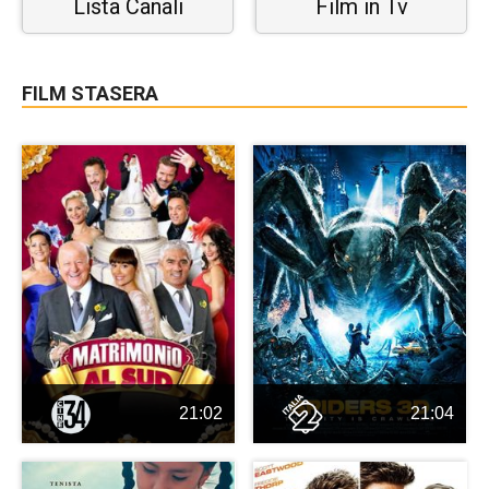
Lista Canali
Film in Tv
FILM STASERA
21:02
21:04