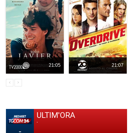
21:05
21:07
ULTIM'ORA
-
-