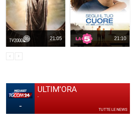
21:05
21:10
ULTIM'ORA
-
-
TUTTE LE NEWS