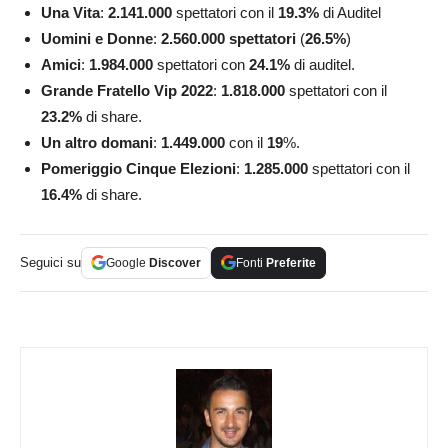
Una Vita
:
2.141.000
spettatori con il
19.3
%
di Auditel
Uomini e Donne
:
2.560.000 spettatori
(
26.5
%
)
Amici
:
1.984.000
spettatori con
24.1%
di auditel.
Grande Fratello Vip 2022
:
1.818.000
spettatori con il
23.2
%
di share.
Un altro domani
:
1.449.000
con il
19
%.
Pomeriggio Cinque Elezioni
:
1.285.000
spettatori con il
16.4
%
di share.
Seguici su
Google
Discover
Fonti
Preferite