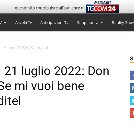
V
Ascolti Tv
Anticipazioni Tv
Soap opera
Reality Sho
on Matteo (13.8%), Se mi vuoi...
S
ì 21 luglio 2022: Don
Se mi vuoi bene
ditel