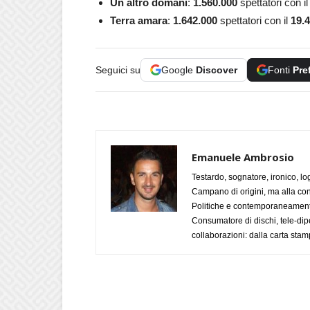
Un altro domani
:
1.560.000
spettatori con i
Terra amara
:
1.642.000
spettatori con il
19.4
Seguici su
Google
Discover
Fonti
Pre
Emanuele Ambrosio
Testardo, sognatore, ironico, l
Campano di origini, ma alla con
Politiche e contemporaneamente 
Consumatore di dischi, tele-dip
collaborazioni: dalla carta stam