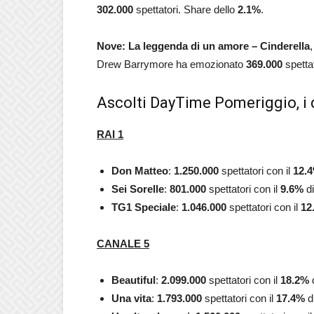
302.000
spettatori. Share dello
2.1
%
.
Nove: La leggenda di un amore – Cinderella
,
Drew Barrymore ha emozionato
369.000
spetta
Ascolti DayTime Pomeriggio, i d
RAI 1
Don Matteo
:
1.250.000
spettatori con il
12.4
Sei Sorelle
:
801.000
spettatori con il
9.6
%
di
TG1 Speciale
:
1.046.000
spettatori con il
12
CANALE 5
Beautiful
:
2.099.000
spettatori con il
18.2
%
d
Una vita
:
1.793.000
spettatori con il
17.4
%
di