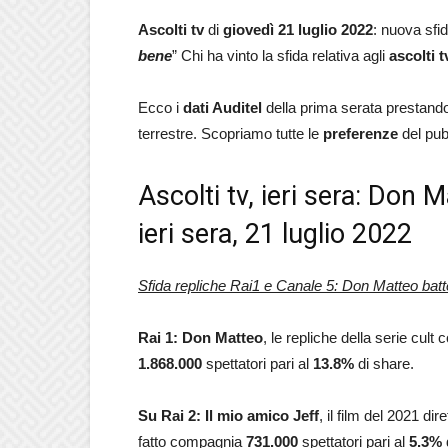
Ascolti tv
di
giovedì 21 luglio 2022
: nuova sfi
bene
” Chi ha vinto la sfida relativa agli
ascolti t
Ecco i
dati Auditel
della prima serata prestando 
terrestre. Scopriamo tutte le
preferenze
del pub
Ascolti tv, ieri sera: Don 
ieri sera, 21 luglio 2022
Sfida repliche Rai1 e Canale 5: Don Matteo bat
Rai 1: Don Matteo
, le repliche della serie cult 
1.868.000
spettatori pari al
13.8
%
di share.
Su Rai 2: Il mio amico Jeff
, il film del 2021 
fatto compagnia
731.000
spettatori pari al
5.3%