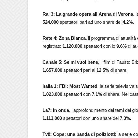
Rai 3:
La grande opera all’Arena di Verona
, 
524.000
spettatori pari ad uno share del
4.2
%
.
Rete 4: Zona Bianca
, il programma di attualit
registrato
1.120.000
spettatori con lo
9.6
%
di au
Canale 5: Se mi vuoi bene
, il film di Fausto B
1.657.000
spettatori pari al
12.5
%
di share.
Italia 1: FBI: Most Wanted
, la serie televisiva
1.023.000
spettatori con
7.1
%
di share. Nel cas
La7: In onda
, l’approfondimento dei temi del 
1.113.000
spettatori con uno share del
7.3
%.
Tv8: Cops: una banda di poliziotti
: la serie 