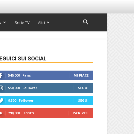
w
Serie TV
Altri
EGUICI SUI SOCIAL
540,000
Fans
MI PIACE
550,000
Follower
SEGUI
9,300
Follower
SEGUI
290,000
Iscritti
ISCRIVITI