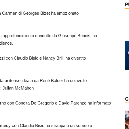
P
la Carmen di Georges Bizet ha emozionato
à e approfondimento condotto da Giuseppe Brindisi ha
dience.
rizzi con Claudio Bisio e Nancy Brilli ha divertito
 statunitense ideata da René Balcer ha coinvolto
t: Julian McMahon
.
G
giorno con Concita De Gregorio e David Parenzo ha informato
comedy con Claudio Bisio ha strappato un sorriso a