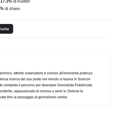
l
17.3
%
di Auditel
%
di share.
ferite
ogorroico, attento osservatore e curioso all'ennesima potenza.
tinua ricerca del suo posto nel mondo si laurea in Scienze
completa il percorso per diventare Giornalista Pubblicista.
endente, appassionato di cinema e serie tv. Diverse le
pata fino al passaggio al giornalismo online.