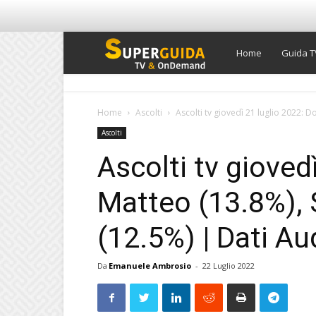
Super
Home
Guida T
Guida
Home
Ascolti
Ascolti tv giovedì 21 luglio 2022: D
Ascolti
TV
Ascolti tv gioved
Matteo (13.8%), 
(12.5%) | Dati Au
Da
Emanuele Ambrosio
-
22 Luglio 2022