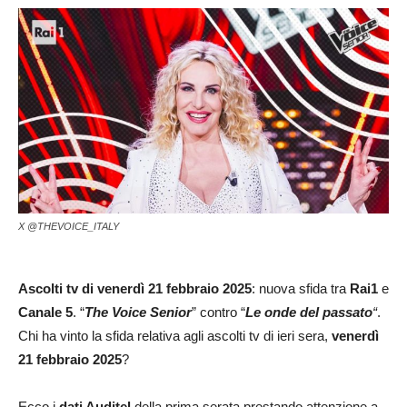
X @THEVOICE_ITALY
Ascolti
tv di venerdì 21 febbraio 2025
: nuova sfida tra
Rai1
e
Canale 5
. “
The Voice Senior
” contro “
Le onde del passato
“
.
Chi ha vinto la sfida relativa agli ascolti tv di ieri sera,
venerdì
21 febbraio 2025
?
Ecco i
dati Auditel
della prima serata prestando attenzione a