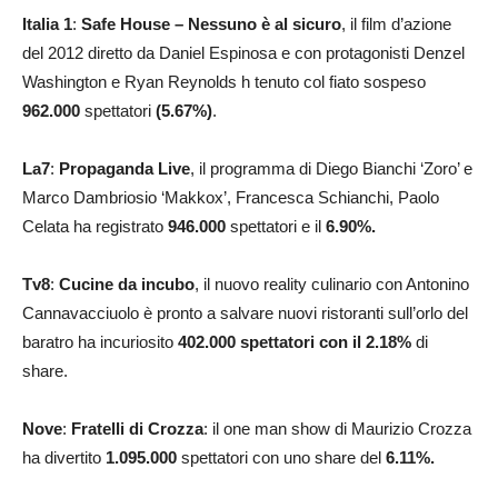
Italia 1
:
Safe House – Nessuno è al sicuro
, il film d’azione
del 2012 diretto da Daniel Espinosa e con protagonisti Denzel
Washington e Ryan Reynolds h tenuto col fiato sospeso
962.000
spettatori
(5.67%)
.
La7
:
Propaganda Live
, il programma di Diego Bianchi ‘Zoro’ e
Marco Dambriosio ‘Makkox’, Francesca Schianchi, Paolo
Celata ha registrato
946.000
spettatori e il
6.90
%.
Tv8
:
Cucine da incubo
, il nuovo reality culinario con Antonino
Cannavacciuolo è pronto a salvare nuovi ristoranti sull’orlo del
baratro ha incuriosito
402.000
spettatori con il 2.18%
di
share.
Nove
:
Fratelli di Crozza
: il one man show di Maurizio Crozza
ha divertito
1.095.000
spettatori con uno share del
6.11
%
.