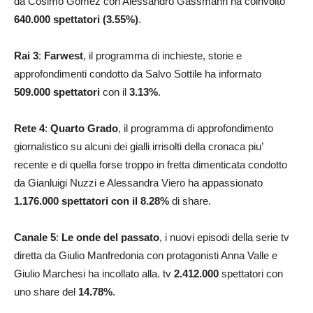
da Cosimo Gomez con Alessandro Gassmann ha coinvolto
640.000 spettatori (3.55%)
.
Rai 3
:
Farwest
, il programma di inchieste, storie e
approfondimenti condotto da Salvo Sottile ha informato
509.000
spettatori
con il
3.13
%
.
Rete 4
:
Quarto Grado
, il programma di approfondimento
giornalistico su alcuni dei gialli irrisolti della cronaca piu’
recente e di quella forse troppo in fretta dimenticata condotto
da Gianluigi Nuzzi e Alessandra Viero ha appassionato
1.176.000
spettatori con il 8.28
%
di share.
Canale 5
:
Le onde del passato
, i nuovi episodi della serie tv
diretta da Giulio Manfredonia con protagonisti Anna Valle e
Giulio Marchesi ha incollato alla. tv
2.412.000
spettatori con
uno share del
14.78
%
.