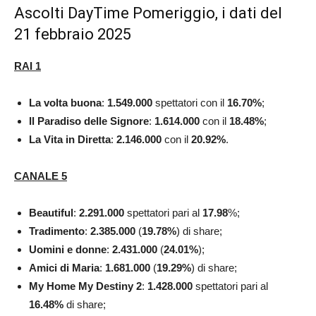
Ascolti DayTime Pomeriggio, i dati del
21 febbraio 2025
RAI 1
La volta buona
:
1.549.000
spettatori con il
16.70
%
;
Il Paradiso delle Signore
:
1.614.000
con il
18.48%
;
La Vita in
Diretta
:
2.146.000
con il
20.92
%
.
CANALE 5
Beautiful
:
2.291.000
spettatori pari al
17.98
%;
Tradimento
:
2.385.000
(
19.78
%
) di share;
Uomini e donne
:
2.431.000
(
24.01
%
);
Amici di Maria
:
1.681.000
(
19.29
%
) di share;
My Home My Destiny 2
:
1.428.000
spettatori pari al
16.48
%
di share;