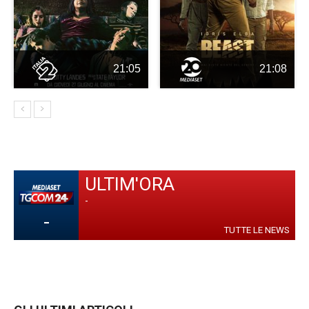
21:05
21:08
ULTIM'ORA
-
-
TUTTE LE NEWS