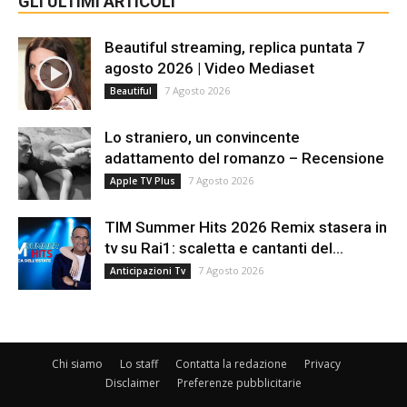
GLI ULTIMI ARTICOLI
Beautiful streaming, replica puntata 7
agosto 2026 | Video Mediaset
7 Agosto 2026
Beautiful
Lo straniero, un convincente
adattamento del romanzo – Recensione
7 Agosto 2026
Apple TV Plus
TIM Summer Hits 2026 Remix stasera in
tv su Rai1: scaletta e cantanti del...
7 Agosto 2026
Anticipazioni Tv
Chi siamo
Lo staff
Contatta la redazione
Privacy
Disclaimer
Preferenze pubblicitarie