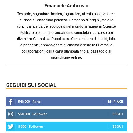
Emanuele Ambrosio
Testardo, sognatore, ironico, logorroico, attento osservatore e
curioso all'ennesima potenza. Campano di origini, ma alla
continua ricerca del suo posto nel mondo si laurea in Scienze
Politiche e contemporaneamente completa il percorso per
diventare Giornalista Pubblicista. Consumatore di dischi, tele-
dipendente, appassionato di cinema e serie tv. Diverse le
collaborazioni: dalla carta stampata fino al passaggio al
giornalismo online.
SEGUICI SUI SOCIAL
540,000
Fans
MI PIACE
550,000
Follower
SEGUI
9,300
Follower
SEGUI