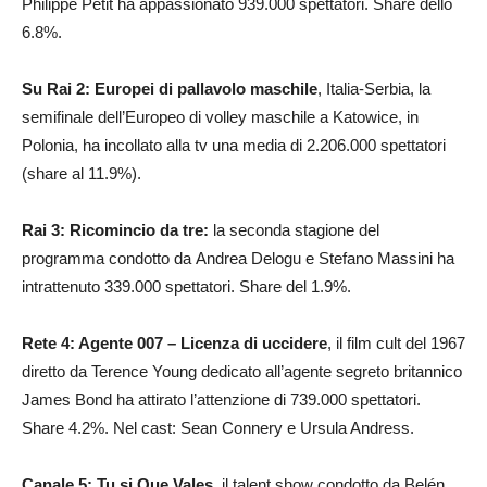
Philippe Petit ha appassionato 939.000 spettatori. Share dello
6.8%.
Su Rai 2: Europei di pallavolo maschile
, Italia-Serbia, la
semifinale dell’Europeo di volley maschile a Katowice, in
Polonia, ha incollato alla tv una media di 2.206.000 spettatori
(share al 11.9%).
Rai 3: Ricomincio da tre:
la seconda stagione del
programma condotto da Andrea Delogu e Stefano Massini ha
intrattenuto 339.000 spettatori. Share del 1.9%.
Rete 4: Agente 007 – Licenza di uccidere
, il film cult del 1967
diretto da Terence Young dedicato all’agente segreto britannico
James Bond ha attirato l’attenzione di 739.000 spettatori.
Share 4.2%. Nel cast: Sean Connery e Ursula Andress.
Canale 5: Tu si Que Vales
, il talent show condotto da Belén