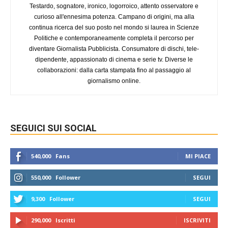
Testardo, sognatore, ironico, logorroico, attento osservatore e
curioso all'ennesima potenza. Campano di origini, ma alla
continua ricerca del suo posto nel mondo si laurea in Scienze
Politiche e contemporaneamente completa il percorso per
diventare Giornalista Pubblicista. Consumatore di dischi, tele-
dipendente, appassionato di cinema e serie tv. Diverse le
collaborazioni: dalla carta stampata fino al passaggio al
giornalismo online.
SEGUICI SUI SOCIAL
540,000
Fans
MI PIACE
550,000
Follower
SEGUI
9,300
Follower
SEGUI
290,000
Iscritti
ISCRIVITI