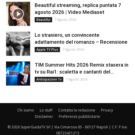
Beautiful streaming, replica puntata 7
agosto 2026 | Video Mediaset
7 Agosto 2026
Beautiful
Lo straniero, un convincente
adattamento del romanzo – Recensione
7 Agosto 2026
Apple TV Plus
TIM Summer Hits 2026 Remix stasera in
tv su Rai1: scaletta e cantanti del...
7 Agosto 2026
Anticipazioni Tv
Chi siamo
Lo staff
Contatta la redazione
Privacy
Disclaimer
Preferenze pubblicitarie
© 2026 SuperGuidaTV Srl | Via Cimarosa 65 - 80127 Napoli | C.F. P.Iva:
08723421213