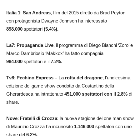
Italia 1
:
San Andreas
, film del 2015 diretto da Brad Peyton
con protagonista Dwayne Johnson ha interessato
898.000
spettatori
(5.4%)
.
La7
:
Propaganda Live
, il programma di Diego Bianchi ‘Zoro’ e
Marco Dambriosio ‘Makkox’ ha fatto compagnia
984.000
spettatori e il
7.2
%.
Tv8
:
Pechino Express – La rotta del dragone
, l’undicesima
edizione del game show condotto da Costantino della
Gherardesca ha intrattenuto
451.000
spettatori con il 2.8%
di
share.
Nove
:
Fratelli di Crozza
: la nuova stagione del one man show
di Maurizio Crozza ha incuriosito
1.146.000
spettatori con uno
share del
6.2%
.