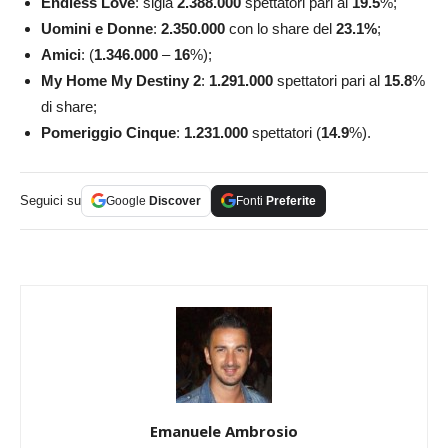
Endless Love
: sigla
2.388.000
spettatori pari al
19.5
%;
Uomini e Donne
:
2.350.000
con lo share del
23.1%
;
Amici
: (
1.346.000
–
16
%);
My Home My Destiny 2
:
1.291.000
spettatori pari al
15.8
%
di share;
Pomeriggio Cinque
:
1.231.000
spettatori (
14.9
%).
Seguici su
Google
Discover
Fonti
Preferite
Emanuele Ambrosio