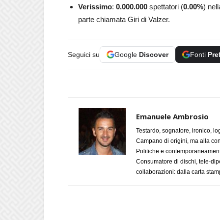
Verissimo
:
0.000.000
spettatori (
0.00
%
) nel
parte chiamata Giri di Valzer.
Seguici su
Google
Discover
Fonti
Pre
Emanuele Ambrosio
Testardo, sognatore, ironico, l
Campano di origini, ma alla con
Politiche e contemporaneamente 
Consumatore di dischi, tele-dip
collaborazioni: dalla carta stam