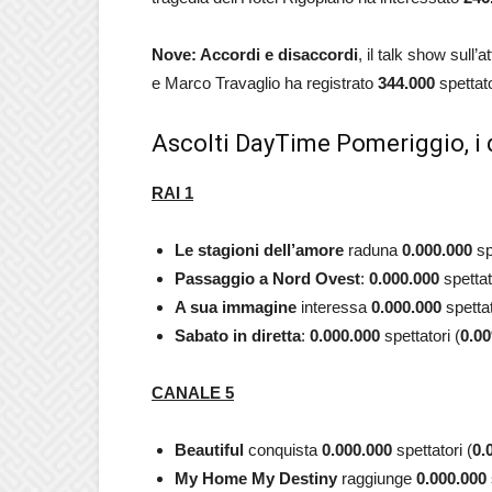
Nove: Accordi e disaccordi
, il talk show sull
e Marco Travaglio ha registrato
344.000
spettato
Ascolti DayTime Pomeriggio, i 
RAI 1
Le stagioni dell’amore
raduna
0.000.000
sp
Passaggio a Nord Ovest
:
0.000.000
spettat
A sua immagine
interessa
0.000.000
spettat
Sabato in diretta
:
0.000.000
spettatori (
0.00
CANALE 5
Beautiful
conquista
0.000.000
spettatori (
0.
My Home My Destiny
raggiunge
0.000.000