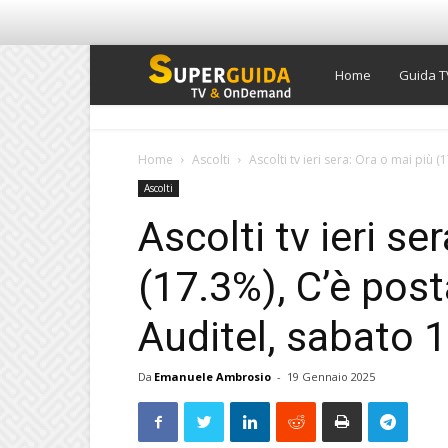
Super
Home
Guida T
Guida
Home
Ascolti
Ascolti tv ieri sera: Ora o mai più (
Ascolti
TV
Ascolti tv ieri se
(17.3%), C’è post
Auditel, sabato 
Da
Emanuele Ambrosio
-
19 Gennaio 2025