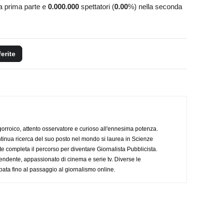
la prima parte e
0.000.000
spettatori (
0.00
%) nella seconda
ferite
ogorroico, attento osservatore e curioso all'ennesima potenza.
tinua ricerca del suo posto nel mondo si laurea in Scienze
completa il percorso per diventare Giornalista Pubblicista.
endente, appassionato di cinema e serie tv. Diverse le
pata fino al passaggio al giornalismo online.