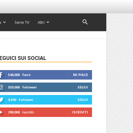
w
Serie TV
Altri
EGUICI SUI SOCIAL
540,000
Fans
MI PIACE
550,000
Follower
SEGUI
9,300
Follower
SEGUI
290,000
Iscritti
ISCRIVITI