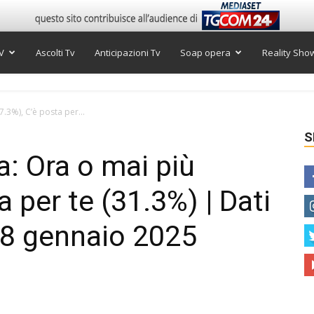
V
Ascolti Tv
Anticipazioni Tv
Soap opera
Reality Sho
17.3%), C’è posta per...
S
ra: Ora o mai più
a per te (31.3%) | Dati
18 gennaio 2025