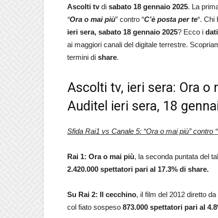
Ascolti tv
di
sabato
18 gennaio 2025
. La prim
“
Ora o mai più
” contro “
C’è posta per te
“. Chi
ieri sera, sabato
18 gennaio 2025
? Ecco i
dat
ai maggiori canali del digitale terrestre. Scopri
termini di
share
.
Ascolti tv, ieri sera: Ora o
Auditel ieri sera, 18 genn
Sfida Rai1 vs Canale 5: “Ora o mai più” contro “
Rai 1: Ora o mai più
, la seconda puntata del ta
2.420.000 spettatori pari al 17.3% di share.
Su Rai 2: Il cecchino
, il film del 2012 diretto 
col fiato sospeso
873.000 spettatori pari al
4.