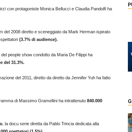
P
 Virzì con protagoniste Monica Bellucci e Claudia Pandolfi ha
 film del 2008 diretto e sceneggiato da Mark Herman ispirato
spettatori
(3.7% di audience)
.
 del people show condotto da Maria De Filippi ha
e del 31.3%.
imazione del 2011, diretto da diretto da Jennifer Yuh ha fatto
ogramma di Massimo Gramellini ha intrattenuto
840.000
G
no
, la docu serie diretta da Pablo Trincia dedicata alla
.000
spettatori (1.5%).