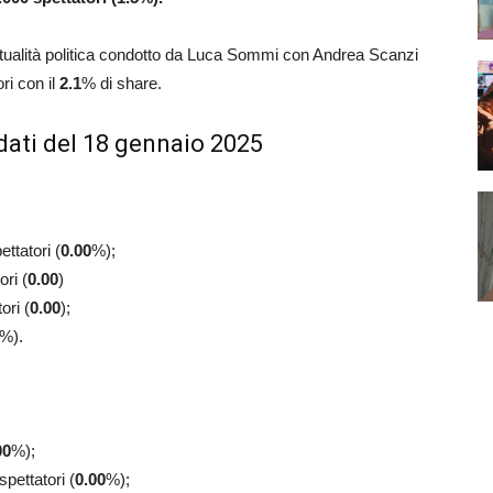
’attualità politica condotto da Luca Sommi con Andrea Scanzi
ri con il
2.1
% di share.
dati del 18 gennaio 2025
ettatori (
0.00
%);
ori (
0.00
)
ori (
0.00
);
%).
00
%);
spettatori (
0.00
%);