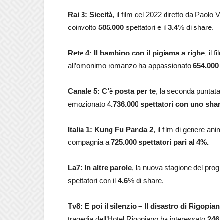
Rai 3: Siccità
, il film del 2022 diretto da Paolo
coinvolto
585.000
spettatori e il
3.4
% di share.
Rete 4: Il bambino con il pigiama a righe
, il
all’omonimo romanzo ha appassionato
654.000
Canale 5:
C’è posta per te
, la seconda puntata
emozionato
4.736.000 spettatori con uno shar
Italia 1: Kung Fu Panda 2
, il film di genere an
compagnia a
725.000
spettatori pari al
4%.
La7: In altre parole
, la nuova stagione del pr
spettatori con il
4.6
% di share.
Tv8: E poi il silenzio – Il disastro di Rigopia
tragedia dell’Hotel Rigopiano ha interessato
246