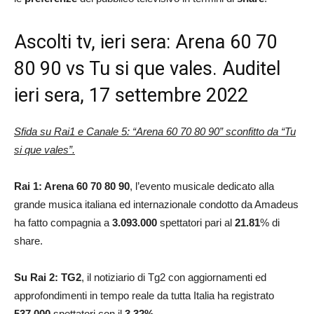
Ascolti tv, ieri sera: Arena 60 70
80 90 vs Tu si que vales. Auditel
ieri sera, 17 settembre 2022
Sfida su Rai1 e Canale 5: “Arena 60 70 80 90” sconfitto da “Tu
si que vales”.
Rai 1: Arena 60 70 80 90
, l’evento musicale dedicato alla
grande musica italiana ed internazionale condotto da Amadeus
ha fatto compagnia a
3.093.000
spettatori pari al
21.81
% di
share.
Su Rai 2: TG2
, il notiziario di Tg2 con aggiornamenti ed
approfondimenti in tempo reale da tutta Italia ha registrato
537.000
spettatori con il
3.32
%
.