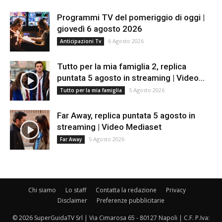
Programmi TV del pomeriggio di oggi |
giovedì 6 agosto 2026
6 Agosto 2026
Anticipazioni Tv
Tutto per la mia famiglia 2, replica
puntata 5 agosto in streaming | Video...
5 Agosto 2026
Tutto per la mia famiglia
Far Away, replica puntata 5 agosto in
streaming | Video Mediaset
5 Agosto 2026
Far Away
Chi siamo
Lo staff
Contatta la redazione
Privacy
Disclaimer
Preferenze pubblicitarie
© 2026 SuperGuidaTV Srl | Via Cimarosa 65 - 80127 Napoli | C.F. P.Iva: