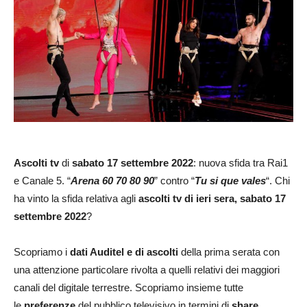
Ascolti tv
di
sabato
17 settembre
2022
: nuova sfida tra Rai1
e Canale 5. “
Arena 60 70 80 90
” contro “
Tu si que vales
“. Chi
ha vinto la sfida relativa agli
ascolti tv di ieri sera, sabato 17
settembre 2022
?
Scopriamo i
dati Auditel e di ascolti
della prima serata con
una attenzione particolare rivolta a quelli relativi dei maggiori
canali del digitale terrestre. Scopriamo insieme tutte
le
preferenze
del pubblico televisivo in termini di
share
.