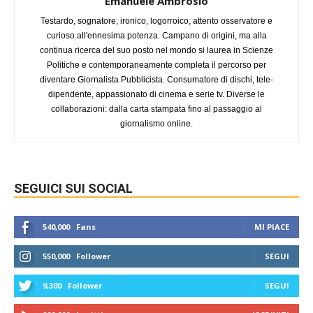
Emanuele Ambrosio
Testardo, sognatore, ironico, logorroico, attento osservatore e
curioso all'ennesima potenza. Campano di origini, ma alla
continua ricerca del suo posto nel mondo si laurea in Scienze
Politiche e contemporaneamente completa il percorso per
diventare Giornalista Pubblicista. Consumatore di dischi, tele-
dipendente, appassionato di cinema e serie tv. Diverse le
collaborazioni: dalla carta stampata fino al passaggio al
giornalismo online.
SEGUICI SUI SOCIAL
540,000
Fans
MI PIACE
550,000
Follower
SEGUI
9,300
Follower
SEGUI