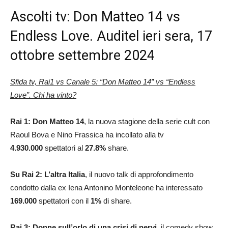
Ascolti tv: Don Matteo 14 vs
Endless Love. Auditel ieri sera, 17
ottobre settembre 2024
Sfida tv, Rai1 vs Canale 5: “Don Matteo 14” vs “Endless
Love”. Chi ha vinto?
Rai 1: Don Matteo 14
, la nuova stagione della serie cult con
Raoul Bova e Nino Frassica ha incollato alla tv
4.930.000
spettatori al
27.8
%
share.
Su Rai 2: L’altra Italia
, il nuovo talk di approfondimento
condotto dalla ex Iena Antonino Monteleone ha interessato
169.000
spettatori con il
1
%
di share.
Rai 3: Donne sull’orlo di una crisi di nervi
, il comedy show