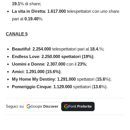
19.1
% di share;
La vita in Diretta
:
1.617.000
telespettatori con uno share
pari al
0.19.40
%.
CANALE 5
Beautiful
:
2.254.000
telespettatori pari al
18.4
.
%;
Endless Love
:
2.250.000 spettatori (19%)
;
Uomini e Donne
:
2.307.000
con il
23
%
;
Amici
:
1.291.000 (15.6%)
;
My Home My Destiny
:
1.291.000
spettatori (
15.6
%);
Pomeriggio Cinque
:
1.129.000
spettatori (
13.6
%).
Seguici su
Google
Discover
Fonti
Preferite