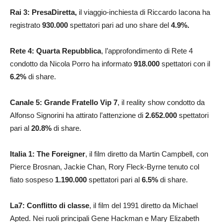
Rai 3: PresaDiretta,
il viaggio-inchiesta di Riccardo Iacona ha
registrato
930.000
spettatori pari ad uno share del
4.9
%.
Rete 4: Quarta Repubblica
, l’approfondimento di Rete 4
condotto da Nicola Porro ha informato
918.000
spettatori con il
6.2
%
di share.
Canale 5: Grande Fratello Vip 7
, il reality show condotto da
Alfonso Signorini ha attirato l’attenzione di
2.652.000
spettatori
pari al
20.8
%
di share.
Italia 1: The Foreigner
, il film diretto da Martin Campbell, con
Pierce Brosnan, Jackie Chan, Rory Fleck-Byrne tenuto col
fiato sospeso
1.190.000
spettatori pari al
6.5
%
di share.
La7: Conflitto di classe
, il film del 1991 diretto da Michael
Apted. Nei ruoli principali Gene Hackman e Mary Elizabeth