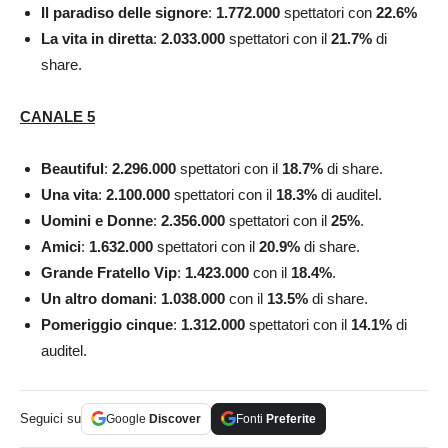
Il paradiso delle signore
:
1.772.000
spettatori con
22.6%
La vita in diretta
:
2.033.000
spettatori con il
21.7
%
di
share.
CANALE 5
Beautiful
:
2.296.000
spettatori con il
18.7
%
di share.
Una vita
:
2.100.000
spettatori con il
18.3
%
di auditel.
Uomini e Donne
:
2.356.000
spettatori con il
25
%
.
Amici
:
1.632.000
spettatori con il
20.9
%
di share.
Grande Fratello Vip
:
1.423.000
con il
18.4
%
.
Un altro
domani
:
1.038.000
con il
13.5
%
di share.
Pomeriggio cinque
:
1.312.000
spettatori con il
14.1
%
di
auditel.
Seguici su
Google
Discover
Fonti
Preferite