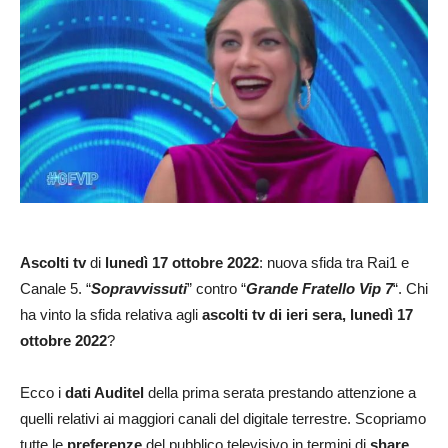
Ascolti tv
di
lunedì 17 ottobre 2022
: nuova sfida tra Rai1 e
Canale 5. “
Sopravvissuti
” contro “
Grande Fratello Vip 7
“. Chi
ha vinto la sfida relativa agli
ascolti tv di ieri sera, lunedì 17
ottobre 2022
?
Ecco i
dati Auditel
della prima serata prestando attenzione a
quelli relativi ai maggiori canali del digitale terrestre. Scopriamo
tutte le
preferenze
del pubblico televisivo in termini di
share
.