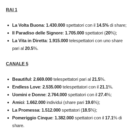
RAI 1
La Volta Buona
:
1.430.000
spettatori con il
14.5
%
di share;
Il Paradiso delle Signore
:
1.705.000
spettatori (
20
%);
La Vita in Diretta
:
1.915.000
telespettatori con uno share
pari al
20.5
%.
CANALE 5
Beautiful
:
2.669.000
telespettatori pari al
21.5
%.
Endless Love
:
2.535.000
telespettatori con il
21.1
%.
Uomini e Donne
:
2.764.000
spettatori con il
27.4
%;
Amici
:
1.662.000
individui (share pari
19.6
%);
La Promessa
:
1.512.000
spettatori (
18.5
%);
Pomeriggio Cinque
:
1.382.000
spettatori con il
17.1
% di
share.