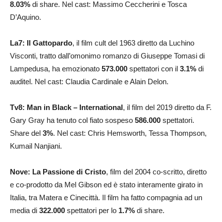
8.03%
di share. Nel cast: Massimo Ceccherini e Tosca
D’Aquino.
La7: Il Gattopardo
, il film cult del 1963 diretto da Luchino
Visconti, tratto dall’omonimo romanzo di Giuseppe Tomasi di
Lampedusa, ha emozionato
573.000
spettatori con il
3.1
%
di
auditel. Nel cast: Claudia Cardinale e Alain Delon.
Tv8: Man in Black – International
, il film del 2019 diretto da F.
Gary Gray ha tenuto col fiato sospeso
586.000
spettatori.
Share del
3%
. Nel cast: Chris Hemsworth, Tessa Thompson,
Kumail Nanjiani.
Nove: La Passione di Cristo
, film del 2004 co-scritto, diretto
e co-prodotto da Mel Gibson ed è stato interamente girato in
Italia, tra Matera e Cinecittà. Il film ha fatto compagnia ad un
media di
322.000
spettatori per lo
1.7%
di share.