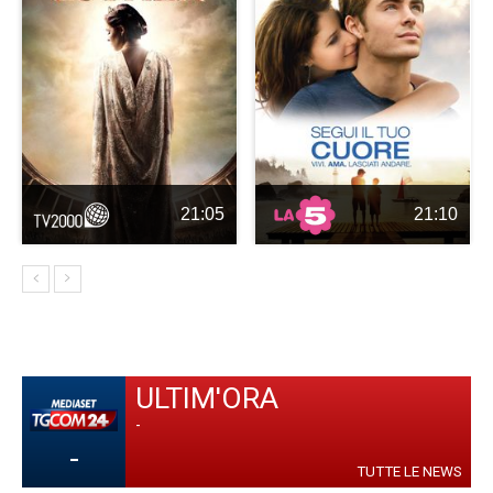
21:05
21:10
ULTIM'ORA
-
-
TUTTE LE NEWS