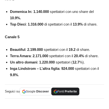
Domenica In: 1.140.000
spettatori con uno share del
10.9
%.
Top Dieci
:
1.316.000
di spettatori con il
13.9
%
di share.
Canale 5
Beautiful
:
2.199.000
spettatori con il
19.2
di share.
Terra Amara
:
2.171.000
spettatori con il
20.4
%
di share.
Un altro domani
:
1.220.000
spettatori (
12.7
%).
Inga Lindstrom – L’altra figlia
:
924.000
spettatori con il
9.8
%
.
Seguici su
Google
Discover
Fonti
Preferite