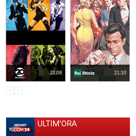
21:08
21:10
ULTIM'ORA
-