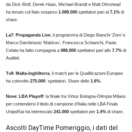
da Dick Wolf, Derek Haas, Michael Brandt e Matt Olmstead
ha tenuto col fiato sospeso
1.088.000
spettatori pari al
7.1
%
di
share.
La7
:
Propaganda Live
, il programma di Diego Bianchi ‘Zoro’ e
Marco Dambriosio ‘Makkox’, Francesca Schianchi, Paolo
Celata ha fatto compagnia a
986.000
spettatori pari allo
7.7
%
di
Auditel.
Tv8
:
Malta-Inghilterra
, il match per le Qualificazioni Europee
ha coinvolto
275.000
spettatori. Share dello
1.6
%
.
Nove
:
LBA Playoff
: la finale tra Virtus Bologna-Olimpia Milano
per contendersi il titolo di campione d’Italia nelle LBA Finals
UnipolSai ha interessato
241.000
spettatori per
1.4
%
di share.
Ascolti DayTime Pomeriggio, i dati del