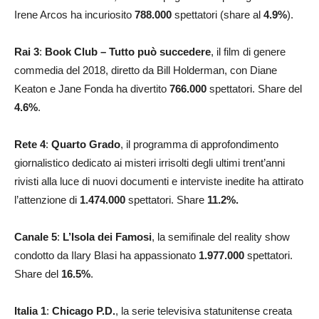
Irene Arcos ha incuriosito
788.000
spettatori (share al
4.9
%
).
Rai 3
:
Book Club – Tutto può succedere
, il film di genere
commedia del 2018, diretto da Bill Holderman, con Diane
Keaton e Jane Fonda ha divertito
766.000
spettatori. Share del
4.6
%
.
Rete 4
:
Quarto Grado
, il programma di approfondimento
giornalistico dedicato ai misteri irrisolti degli ultimi trent’anni
rivisti alla luce di nuovi documenti e interviste inedite ha attirato
l’attenzione di
1.474.000
spettatori. Share
11.2
%.
Canale 5
:
L’Isola dei Famosi
, la semifinale del reality show
condotto da Ilary Blasi ha appassionato
1.977.000
spettatori.
Share del
16.5
%
.
Italia 1
:
Chicago P.D.
, la serie televisiva statunitense creata