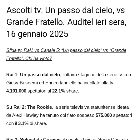
Ascolti tv: Un passo dal cielo, vs
Grande Fratello. Auditel ieri sera,
16 gennaio 2025
Sfida tv, Rai1 vs Canale 5: “Un passo dal cielo″ vs “Grande
Fratello”. Chi ha vinto?
Rai 1: Un passo dal cielo
, l’ottavo stagione della serie tv con
Giusy Buscemi ed Enrico Ianniello ha incollato alla tv
4.101.000
spettatori al
22.1%
share.
Su Rai 2: The Rookie
, la serie televisiva statunitense ideata
da Alexi Hawley ha tenuto col fiato sospeso
575.000
spettatori
con il
3.1
%
di share.
Rai 3: Splendida Cornice
, il people show di Geppi Cucciari