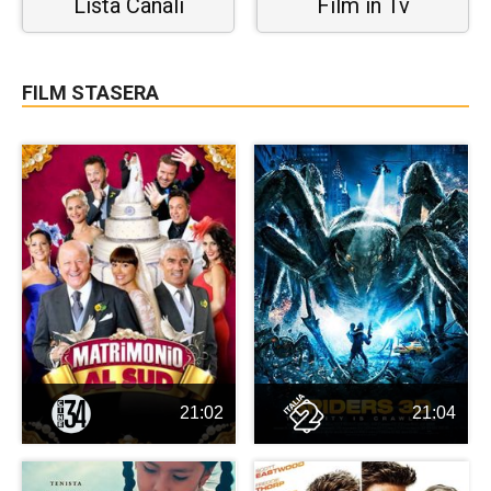
Lista Canali
Film in Tv
FILM STASERA
21:02
21:04