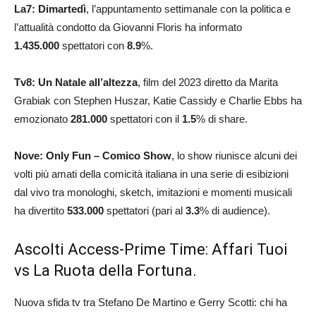
La7:
Dimartedì
, l’appuntamento settimanale con la politica e
l’attualità condotto da Giovanni Floris ha informato
1.435.000
spettatori con
8.9
%.
Tv8: Un Natale all’altezza
, film del 2023 diretto da Marita
Grabiak con Stephen Huszar, Katie Cassidy e Charlie Ebbs ha
emozionato
281.000
spettatori con il
1.5
% di share.
Nove: Only Fun – Comico Show
, lo show riunisce alcuni dei
volti più amati della comicità italiana in una serie di esibizioni
dal vivo tra monologhi, sketch, imitazioni e momenti musicali
ha divertito
533.000
spettatori (pari al
3.3
% di audience).
Ascolti Access-Prime Time: Affari Tuoi
vs La Ruota della Fortuna.
Nuova sfida tv tra Stefano De Martino e Gerry Scotti: chi ha