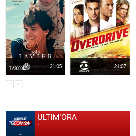
21:05
21:07
ULTIM'ORA
-
-