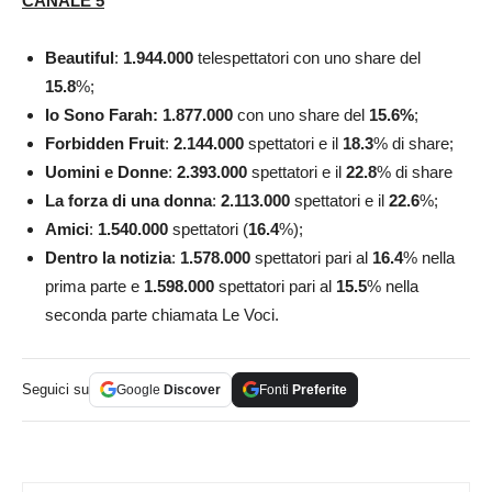
CANALE 5
Beautiful
:
1.944.000
telespettatori con uno share del
15.8
%;
Io Sono Farah: 1.877.000
con uno share del
15.6%
;
Forbidden Fruit
:
2.144.000
spettatori e il
18.3
% di share;
Uomini e Donne
:
2.393.000
spettatori e il
22.8
% di share
La forza di una
donna
:
2.113.000
spettatori e il
22.6
%;
Amici
:
1.540.000
spettatori (
16.4
%);
Dentro la notizia
:
1.578.000
spettatori pari al
16.4
% nella
prima parte e
1.598.000
spettatori pari al
15.5
% nella
seconda parte chiamata Le Voci.
Seguici su
Google
Discover
Fonti
Preferite