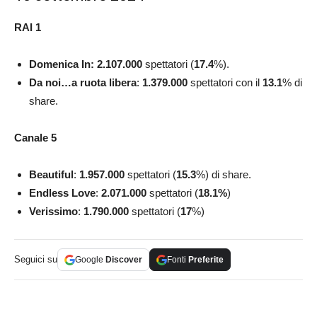
RAI 1
Domenica In:
2.107.000
spettatori (
17.4
%).
Da noi…a ruota libera
:
1.379.000
spettatori con il
13.1
%
di
share.
Canale 5
Beautiful
:
1.957.000
spettatori (
15.3
%)
di share.
Endless Love
:
2.071.000
spettatori (
18.1
%
)
Verissimo
:
1.790.000
spettatori (
17
%)
Seguici su
Google
Discover
Fonti
Preferite