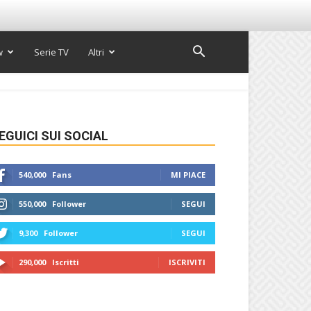
w
Serie TV
Altri
EGUICI SUI SOCIAL
540,000
Fans
MI PIACE
550,000
Follower
SEGUI
9,300
Follower
SEGUI
290,000
Iscritti
ISCRIVITI