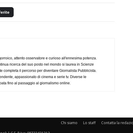
ferite
ogorroico, attento osservatore e curioso all'ennesima potenza.
tinua ricerca del suo posto nel mondo si laurea in Scienze
completa il percorso per diventare Giornalista Pubblicista.
endente, appassionato di cinema e serie tv. Diverse le
pata fino al passaggio al giornalismo online.
Chi siamo
Lo staff
Contatta la redazi