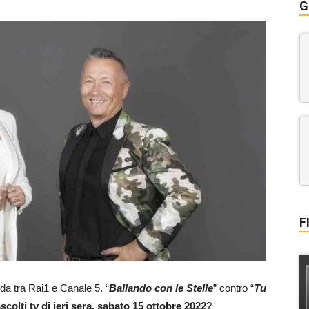
G
F
ida tra Rai1 e Canale 5. “
Ballando con le Stelle
” contro “
Tu
scolti tv di ieri sera, sabato 15 ottobre 2022
?