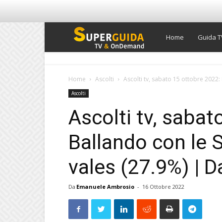
Super
Home
Guida T
Guida
Home
Ascolti
Ascolti tv, sabato 15 ottobre 2022: 
Ascolti
TV
Ascolti tv, sabat
Ballando con le S
vales (27.9%) | D
Da
Emanuele Ambrosio
-
16 Ottobre 2022