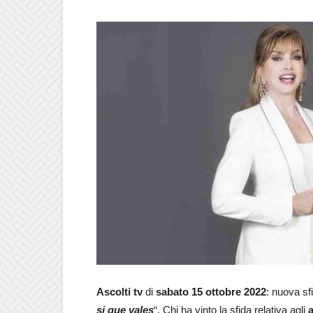
Ascolti tv
di
sabato
15 ottobre
2022
: nuova sf
si que vales
“. Chi ha vinto la sfida relativa agli
a