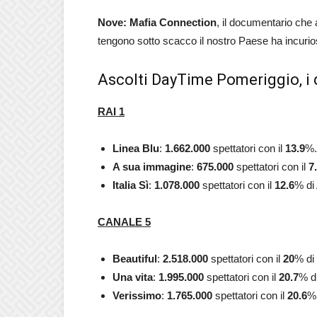
Nove: Mafia Connection
, il documentario che 
tengono sotto scacco il nostro Paese ha incurio
Ascolti DayTime Pomeriggio, i 
RAI 1
Linea Blu
:
1.662.000
spettatori con il
13.9
%.
A sua immagine
:
675.000
spettatori con il
7.
Italia Sì
:
1.078.000
spettatori con il
12.6
% di 
CANALE 5
Beautiful
:
2.518.000
spettatori con il
20
% di
Una vita
:
1.995.000
spettatori con il
20.7
% di
Verissimo
:
1.765.000
spettatori con il
20.6
% 