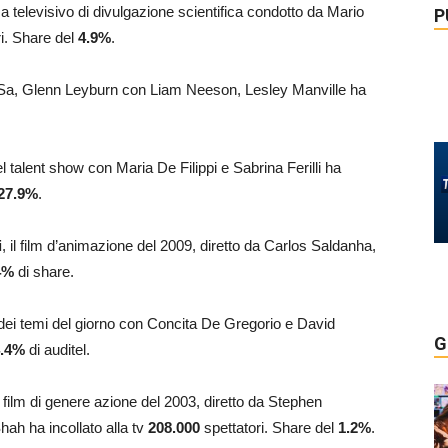
a televisivo di divulgazione scientifica condotto da Mario
P
i. Share del
4.9
%
.
 D’Sa, Glenn Leyburn con Liam Neeson, Lesley Manville ha
l talent show con Maria De Filippi e Sabrina Ferilli ha
27.9
%
.
i
, il film d’animazione del 2009, diretto da Carlos Saldanha,
4
%
di share.
 dei temi del giorno con Concita De Gregorio e David
G
.4
%
di auditel.
il film di genere azione del 2003, diretto da Stephen
h ha incollato alla tv
208.000
spettatori. Share del
1.2
%
.