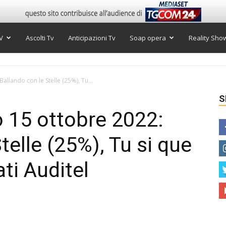
V
Ascolti Tv
Anticipazioni Tv
Soap opera
Reality Sho
Ballando con le Stelle (25%), Tu...
S
o 15 ottobre 2022:
telle (25%), Tu si que
ati Auditel