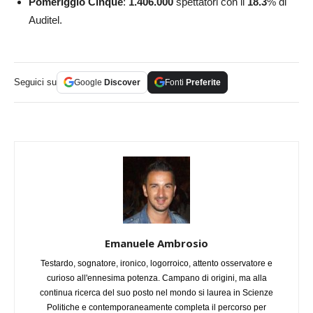
Pomeriggio Cinque
:
1.406.000
spettatori con il
18.3
% di
Auditel.
Seguici su
Google
Discover
Fonti
Preferite
Emanuele Ambrosio
Testardo, sognatore, ironico, logorroico, attento osservatore e
curioso all'ennesima potenza. Campano di origini, ma alla
continua ricerca del suo posto nel mondo si laurea in Scienze
Politiche e contemporaneamente completa il percorso per