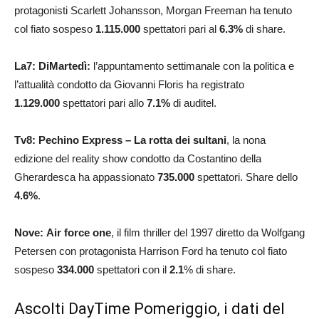
protagonisti Scarlett Johansson, Morgan Freeman ha tenuto
col fiato sospeso
1.115.000
spettatori pari al
6.3
%
di share.
La7: DiMartedì:
l’appuntamento settimanale con la politica e
l’attualità condotto da Giovanni Floris ha registrato
1.129.000
spettatori pari allo
7.1
%
di auditel.
Tv8: Pechino Express – La rotta dei sultani
,
la nona
edizione del reality show condotto da Costantino della
Gherardesca ha appassionato
735.000
spettatori. Share dello
4.6
%
.
Nove: Air force one
, il film thriller del 1997 diretto da Wolfgang
Petersen con protagonista Harrison Ford ha tenuto col fiato
sospeso
334.000
spettatori con il
2.1
% di share.
Ascolti DayTime Pomeriggio, i dati del